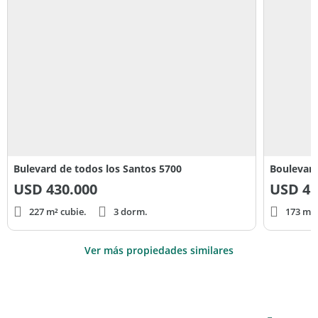
Bulevard de todos los Santos 5700
Boulevard
USD
430.000
USD
45
227 m² cubie.
3 dorm.
173 m² 
Ver más propiedades similares