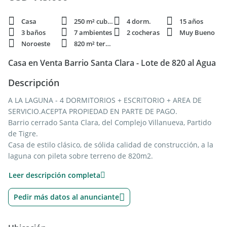
Casa
250 m² cubie.
4 dorm.
15 años
3 baños
7 ambientes
2 cocheras
Muy Bueno
Noroeste
820 m² terren.
Casa en Venta Barrio Santa Clara - Lote de 820 al Agua
Descripción
A LA LAGUNA - 4 DORMITORIOS + ESCRITORIO + AREA DE
SERVICIO.ACEPTA PROPIEDAD EN PARTE DE PAGO.
Barrio cerrado Santa Clara, del Complejo Villanueva, Partido
de Tigre.
Casa de estilo clásico, de sólida calidad de construcción, a la
laguna con pileta sobre terreno de 820m2.
Leer descripción completa
Calefacción: A gas por radiadores. Aberturas: DVH en planta
alta y laminadas en planta baja. Climatización: 3 aires
Pedir más datos al anunciante
acondicionados y ventiladores de techo.
Servicios Disponibles: Agua potable, gas natural, electricidad
y cloacas.