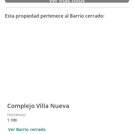
Ver más fotos
Jardín con salida a la laguna.
Riego automatizado por aspersión.
Esta propiedad pertenece al Barrio cerrado:
Complejo Villa Nueva
Hectáreas:
1.100
Ver Barrio cerrado