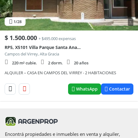
1
/28
1
$
1.500.000
+ $495.000 expensas
RP5, X5101 Villa Parque Santa Ana, Córdoba, Argentina
Campos del Virrey, Alta Gracia
220 m² cubie.
2 dorm.
20 años
ALQUILER – CASA EN CAMPOS DEL VIRREY - 2 HABITACIONES
WhatsApp
Contactar
Encontrá propiedades e inmuebles en venta y alquiler,