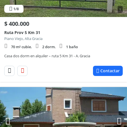
1
/8
1
$
400.000
Ruta Prov 5 Km 31
Piano Viejo, Alta Gracia
70 m² cubie.
2 dorm.
1 baño
Casa dos dorm en alquiler – ruta 5 Km 31 - A. Gracia
Contactar