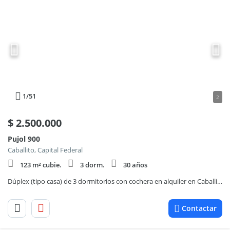
1
/51
2
$
2.500.000
Pujol 900
Caballito, Capital Federal
123 m² cubie.
3 dorm.
30 años
Dúplex (tipo casa) de 3 dormitorios con cochera en alquiler en Caballito.
Contactar