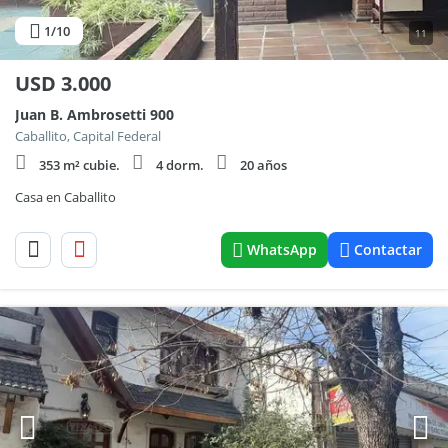
1
/10
11
USD
3.000
Juan B. Ambrosetti 900
Caballito, Capital Federal
353 m² cubie.
4 dorm.
20 años
Casa en Caballito
WhatsApp
Contactar