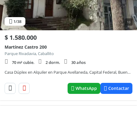
1
/38
10
$
1.580.000
Martínez Castro 200
Parque Rivadavia, Caballito
70 m² cubie.
2 dorm.
30 años
Casa Dúplex en Alquiler en Parque Avellaneda, Capital Federal, Buenos Aires
WhatsApp
Contactar