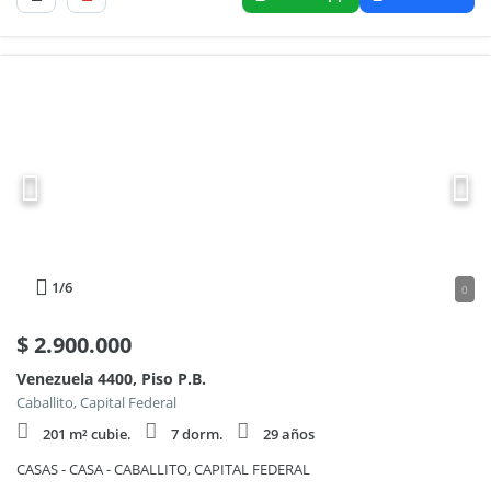
1
/6
0
$
2.900.000
Venezuela 4400, Piso P.B.
Caballito, Capital Federal
201 m² cubie.
7 dorm.
29 años
CASAS - CASA - CABALLITO, CAPITAL FEDERAL