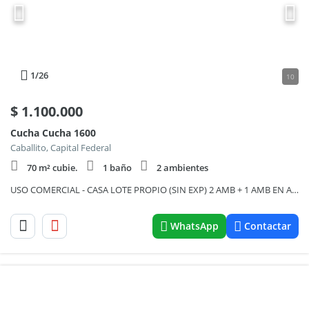
1
/26
10
$
1.100.000
Cucha Cucha 1600
Caballito, Capital Federal
70 m² cubie.
1 baño
2 ambientes
USO COMERCIAL - CASA LOTE PROPIO (SIN EXP) 2 AMB + 1 AMB EN ALTO - 100 MTS TOT APROX C/ PATIO Y TERRAZA, EXC. UBICACIÓN
WhatsApp
Contactar