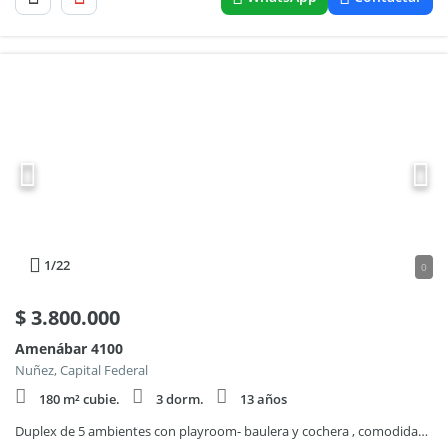
1
/22
0
$
3.800.000
Amenábar 4100
Nuñez, Capital Federal
180 m² cubie.
3 dorm.
13 años
Duplex de 5 ambientes con playroom- baulera y cochera , comodidad y estilo en un solo lugar