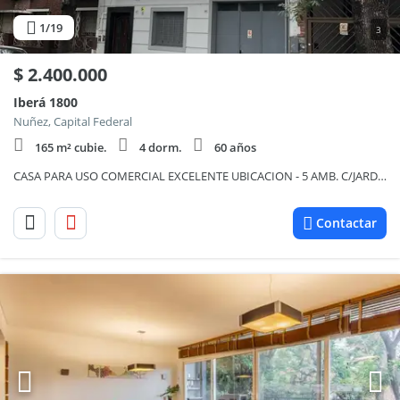
1
/19
3
$
2.400.000
Iberá 1800
Nuñez, Capital Federal
165 m² cubie.
4 dorm.
60 años
CASA PARA USO COMERCIAL EXCELENTE UBICACION - 5 AMB. C/JARDIN
Contactar