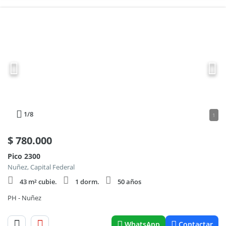
1
/8
1
$
780.000
Pico 2300
Nuñez, Capital Federal
43 m² cubie.
1 dorm.
50 años
PH - Nuñez
WhatsApp
Contactar