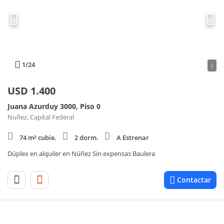
1
/24
0
USD
1.400
Juana Azurduy 3000, Piso 0
Nuñez, Capital Federal
74 m² cubie.
2 dorm.
A Estrenar
Dúplex en alquiler en Núñez Sin expensas Baulera
Contactar