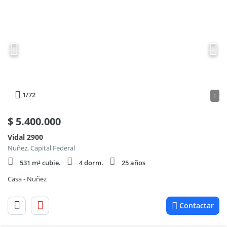
1
/72
1
$
5.400.000
Vidal 2900
Nuñez, Capital Federal
531 m² cubie.
4 dorm.
25 años
Casa - Nuñez
Contactar