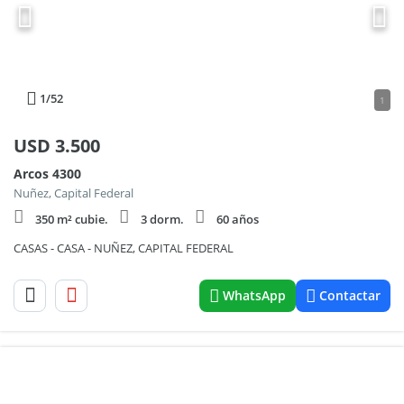
1
/52
1
USD
3.500
Arcos 4300
Nuñez, Capital Federal
350 m² cubie.
3 dorm.
60 años
CASAS - CASA - NUÑEZ, CAPITAL FEDERAL
WhatsApp
Contactar