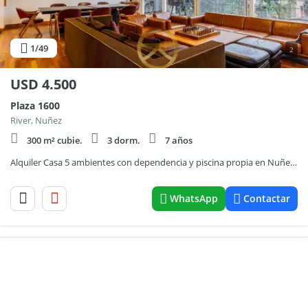
1
/49
2
USD
4.500
Plaza 1600
River, Nuñez
300 m² cubie.
3 dorm.
7 años
Alquiler Casa 5 ambientes con dependencia y piscina propia en Nuñez Bº River
WhatsApp
Contactar