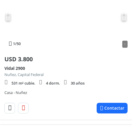
1
/50
1
USD
3.800
Vidal 2900
Nuñez, Capital Federal
531 m² cubie.
4 dorm.
30 años
Casa - Nuñez
Contactar