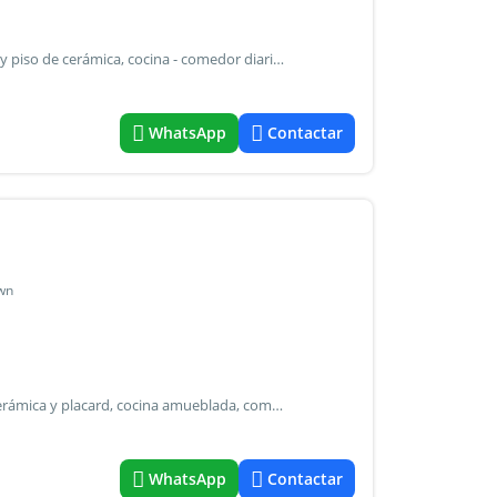
Casa al frente en alquiler con un dormitorio c/ calefaccion y piso de cerámica, cocina - comedor diario amueblado c/ lavadero, baño completo, parque y entrada de auto al frente. Luz y gas independiente funcionando alquiler: $ 380.000.- X mes ajustable c/ 4 meses según ipc + imp. Municipal + servicios
WhatsApp
Contactar
own
Casa interna en alquiler con un dormitorio con pisos de cerámica y placard, cocina amueblada, comedor diario, baño completo, patio con galería y buen fondo libre. - Buen estado - luz y gas individual - a partir del 1º de octubre- alquiler: $ 600.000.- X mes ajustable c/ 4 meses según ipc + imp. Municipal + aysa + servicios
WhatsApp
Contactar