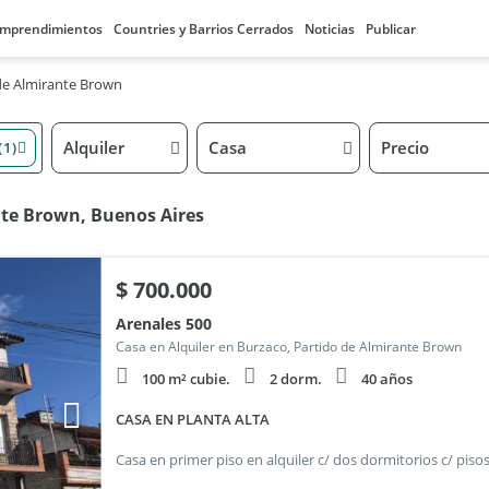
mprendimientos
Countries y Barrios Cerrados
Noticias
Publicar
de Almirante Brown
Alquiler
Casa
Precio
(1)
nte Brown, Buenos Aires
$
700.000
Arenales 500
Casa en Alquiler en Burzaco, Partido de Almirante Brown
100 m² cubie.
2 dorm.
40 años
CASA EN PLANTA ALTA