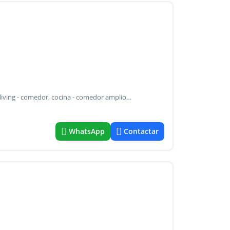
Chalet en alquiler con dos dormitorios c/pisos cerámicos, living - comedor, cocina - comedor amplio, baño, entrada de vehiculo con porton automatico, jardín al frente y fondo libre. Alquiler: $ 850.000.- X mes ajustable c/ 4 meses según ipc + imp. Municipal + servicios
WhatsApp
Contactar