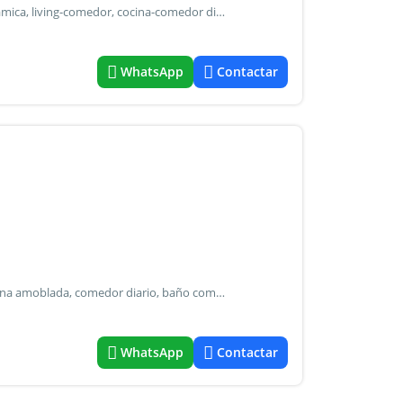
Casa en alquiler c/ un dormitorio amplio con pisos de cerámica, living-comedor, cocina-comedor diario amoblada, baño completo, lavadero cubierto, patio, entrada de auto pasante y fondo libre - techo de losa alquiler: $ 580.000.- X mes ajustable c/ 4 meses según ipc + imp. Municipal + servicios a partir del 1º de julio 2026
WhatsApp
Contactar
Departamento interno en alquiler con un dormitorio, cocina amoblada, comedor diario, baño completo, lavadero cubierto y patio de transito. Muy luminoso - sin niños ni animales - luz y gas independiente alquiler: $ 430.000.- X mes ajustable cada 4 meses segun ipc + imp. Municipal + servicios + seg. De incendio
WhatsApp
Contactar