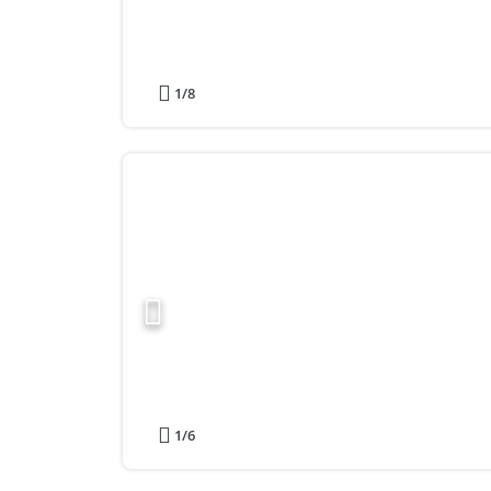
1
/8
1
/6