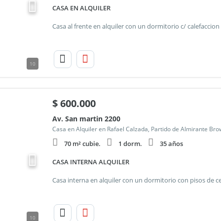
CASA EN ALQUILER
10
$
600.000
Av. San martin 2200
Casa en Alquiler en Rafael Calzada, Partido de Almirante Br
70 m² cubie.
1 dorm.
35 años
CASA INTERNA ALQUILER
10