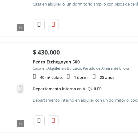
10
$
430.000
Pedro Etchegoyen 500
Casa en Alquiler en Burzaco, Partido de Almirante Brown
40 m² cubie.
1 dorm.
25 años
Departamento interno en ALQUILER
10