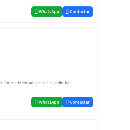
WhatsApp
Contactar
Alquila casa sobre calle virrey loreto altura aproximada 700. Consta de entrada de coche, jardin, living, cocina comedor, baño, 2 dormitorios, galería atrás.- Servicios luz, gas natural agua corriente. Valor alquiler mensual $ 700.000
WhatsApp
Contactar