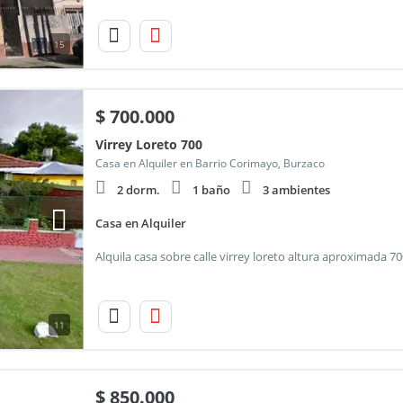
15
$
700.000
Virrey Loreto 700
Casa en Alquiler en Barrio Corimayo, Burzaco
2 dorm.
1 baño
3 ambientes
Casa en Alquiler
11
$
850.000