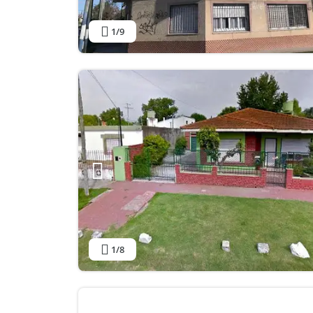
1
/9
1
/8