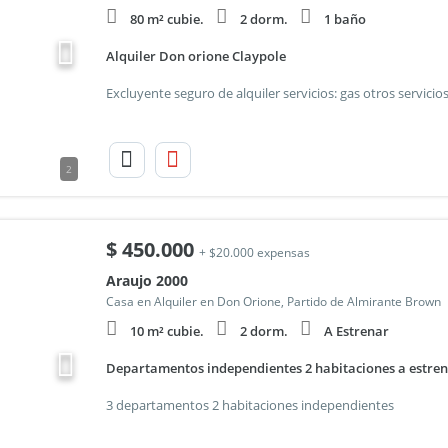
80 m² cubie.
2 dorm.
1 baño
Alquiler Don orione Claypole
2
$
450.000
+ $20.000 expensas
Araujo 2000
Casa en Alquiler en Don Orione, Partido de Almirante Brown
10 m² cubie.
2 dorm.
A Estrenar
Departamentos independientes 2 habitaciones a estre
3 departamentos 2 habitaciones independientes