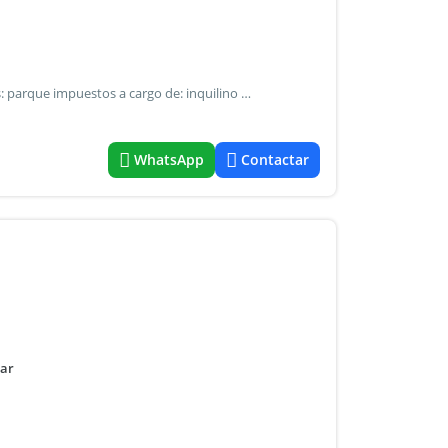
Excluyente seguro de alquiler servicios: gas otros servicios: parque impuestos a cargo de: inquilino agua a cargo de: inquilino
WhatsApp
Contactar
nar