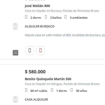
José Melián 800
Casa en Alquiler en Burzaco, Partido de Almirante Brown
2 dorm.
2 baños
3 ambientes
ALQUILER BURZACO
10
$
580.000
Benito Quinquela Martín 500
Casa en Alquiler en Adrogue, Partido de Almirante Brown
60 m² cubie.
1 dorm.
30 años
CASA ALQUILER