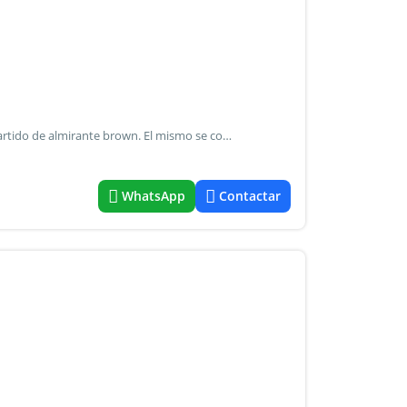
Alquila casa en calle melian al 800, localidad de burzaco, partido de almirante brown. El mismo se compone de 2 dormitorios, cocina- comedor, baño y patio. Servicios de luz, gas natural, agua corriente, sobre asfalto. A 2 cuadras de hav. Hipolito yrigoyen, a aproximadamente 10 cuadras de estacion burzaco. Colectivos en inmediaciones directos a capital federal, burzaco, adrogue, lomas de zamora, la plata y localidades aledañas. Valor de alquiler mensual $850.000
WhatsApp
Contactar