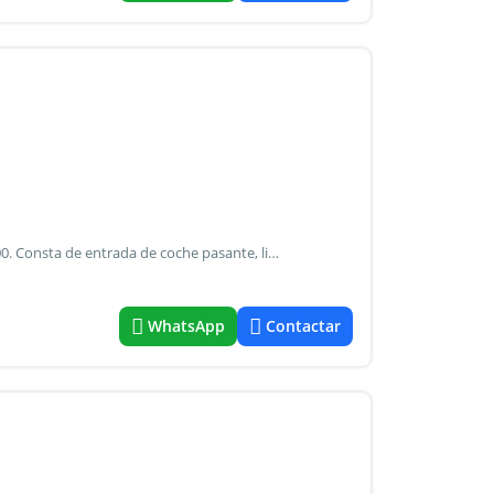
Alquila casa sobre calle carlos gardel altura aproximada 900. Consta de entrada de coche pasante, living, cocina comedor, 2 dormitorios, baño, terreno libre atras, galeria y galpon atras. Servicios: gas natural, luz, agua corriente. Valor alquiler mensual $ 600.000
WhatsApp
Contactar