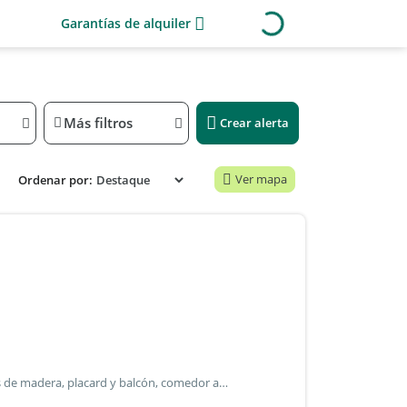
Garantías de alquiler
Más filtros
Crear alerta
Ver mapa
Ordenar por:
Casa en primer piso en alquiler c/ dos dormitorios c/ pisos de madera, placard y balcón, comedor amplio, cocina-comedor diario amoblada, baño completo con bañera a nuevo, lavadero cubierto y terraza. Alquiler: $ 700.000.- X mes ajustable c/ 4 meses según ipc + aysa + corte de pasto + seguro de incendio y servicios