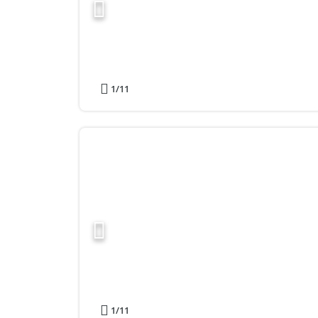
1
/11
1
/11