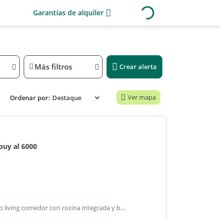
Garantías de alquiler
Más filtros
Crear alerta
Ver mapa
Ordenar por:
puy al 6000
Casa en alquiler en echeverría del lago planta baja: - amplio living comedor con cocina integrada y barra desayunadora - amplio lavadero - master suite con vestidor y baño completo - dos dormitorios con placard - baño completo exterior: - amplia galería semicubierta - parrilla con mesada - cuarto exterior de guardado - baño exterior - piscina - amplio jardín echeverría del lago cuenta con club house con restaurante, canchas de tenis, cancha de fútbol, cancha de hockey, gimnasio, sum, despensa, piscina semi olímpica, piscina de niños, actividades deportivas para adultos y niños, colonia en verano y seguridad 24 hs. Martillera responsable: julieta gomila cpmcal 648 vremont daniel amado doblas 312 - caba propiedades en uruguay móvil uruguay : mail: propiedades en argentina tel: / móvil: +549 mail: