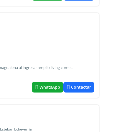
Hermosa propiedad distribuida en una plata en barrio la magdalena al ingresar amplio living comedor a laderecha cocina comedor integrado a la izquierda toillete y sector privado 2 dormitorios con baño completo dormitorio principal en suite con vestidor 1 oficina o 4to dormitorio externo. Piscina lote interno. Hermosa galeria la casa se entrega con muebles o posibilidad de guardarlos en la oficina. No dudes de coordinar tu visita. Requistos de ingreso: garantía propietaria o seguro de caución mes de ingreso mes de depósito contrato anual honorarios certificación de firmas en escribania. Otros servicios: parque, reciclado, vivienda multifamiliar
WhatsApp
Contactar
n Esteban Echeverria