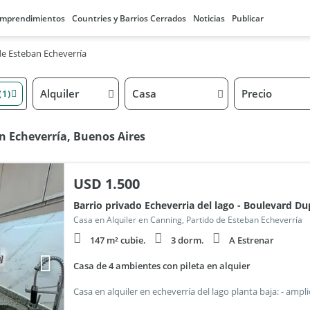
mprendimientos
Countries y Barrios Cerrados
Noticias
Publicar
de Esteban Echeverría
Alquiler
Casa
Precio
(1)
an Echeverría, Buenos Aires
USD
1.500
Barrio privado Echeverria del lago - Boulevard Du
Casa en Alquiler en Canning, Partido de Esteban Echeverría
147 m² cubie.
3 dorm.
A Estrenar
Casa de 4 ambientes con pileta en alquier