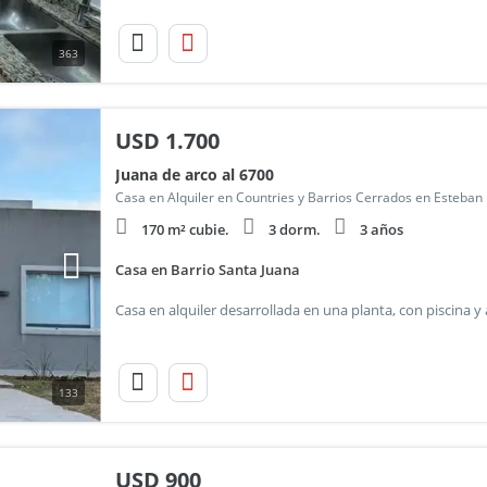
363
USD
1.700
Juana de arco al 6700
170 m² cubie.
3 dorm.
3 años
Casa en Barrio Santa Juana
133
USD
900