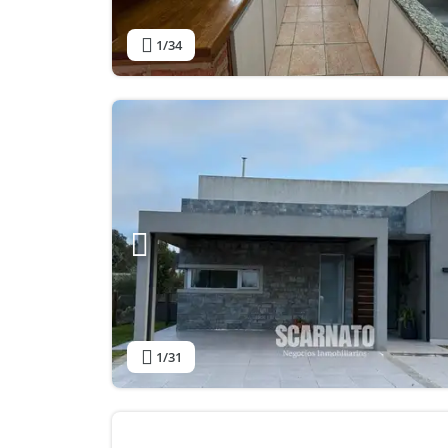
1
/34
1
/31