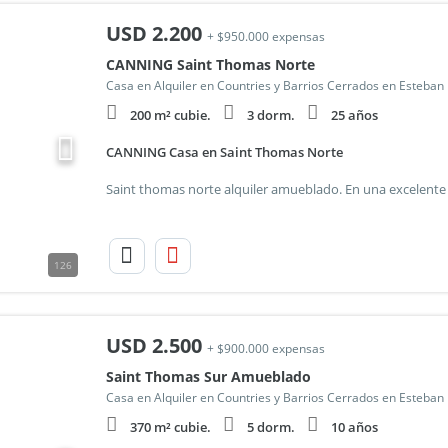
USD
2.200
+ $950.000 expensas
CANNING Saint Thomas Norte
200 m² cubie.
3 dorm.
25 años
CANNING Casa en Saint Thomas Norte
126
USD
2.500
+ $900.000 expensas
Saint Thomas Sur Amueblado
370 m² cubie.
5 dorm.
10 años