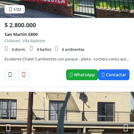
1
/22
223
$
2.800.000
San Martín 5800
Chilavert, Villa Ballester
4 dorm.
4 baños
6 ambientes
Excelente Chalet 5 ambientes con parque - pileta - cochera varios autos -
WhatsApp
Contactar