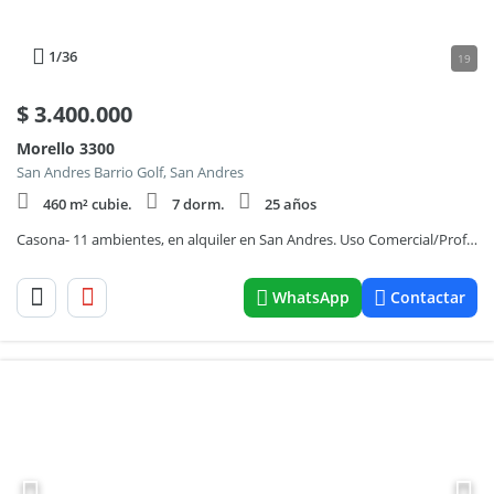
1
/36
19
$
3.400.000
Morello 3300
San Andres Barrio Golf, San Andres
460 m² cubie.
7 dorm.
25 años
Casona- 11 ambientes, en alquiler en San Andres. Uso Comercial/Profesional/ Centro medico/Instituto enseñanza o de Danzas
WhatsApp
Contactar