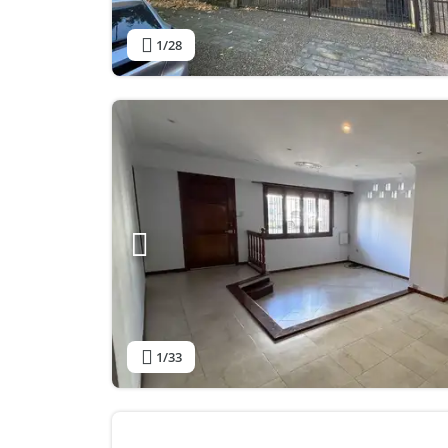
1
/28
1
/33