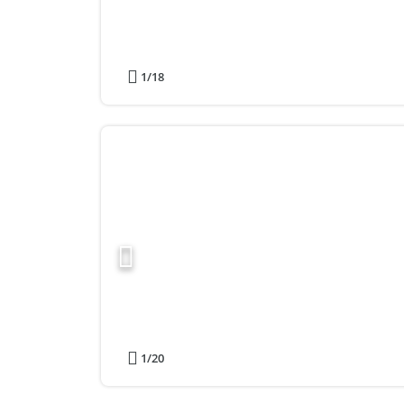
1
/18
1
/20