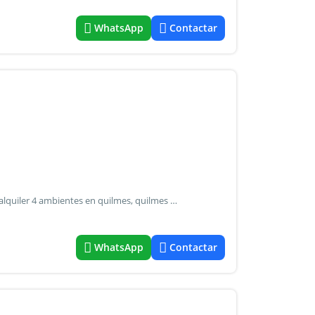
WhatsApp
Contactar
Casa en alquiler 4 ambientes en quilmes, quilmes casa en alquiler 4 ambientes en quilmes, quilmes hermosa casa de estilo clásico en quilmes centro. La propiedad cuenta con el ingreso en planta baja hacia un living comedor en desnivel, cocina tipo pasillo con muebles de alacena, bajo mesada, artefacto de cocina y spar. Dormitorio en suite. En planta alta cuenta con dos dormitorios, uno de ellos con placar el segundo con vestidor, baño completo con bañera y ante baño, espacio de estar tipo escritorio y terraza. Cuenta con un amplio jardin y quincho muy lindo con parrilla, cocina a gas tipo industrial spar y amoblamientos de bajo mesada y alacenas en madera. El quincho se encuentra equipado tipo depto, con un toilette y dormitorio en planta alta. Garage con espacio para un auto. Fondo muy espacioso y con mucho verde para aprovechar. Inmejorable oportunidad tanto por ubicación como por las comodidades de la misma!
WhatsApp
Contactar