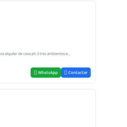
Alquiler de casa ph 3 tres ambientes en quilmes con cochera alquiler de casa ph 3 tres ambientes en quilmes oeste con cochera. Propiedad reciclada a nuevo. Living- comedor amplio y luminoso. Cocina comedor con muebles de alacena y bajo mesada, anafe eléctrico de cuatro hornallas. Dos cómodos dormitorios con pisos de parquet (sin placares). Baño completo con ducha. Patio posterior privado. Cochera descubierta con portón manual. Todo eléctrico, no tiene gas.
WhatsApp
Contactar