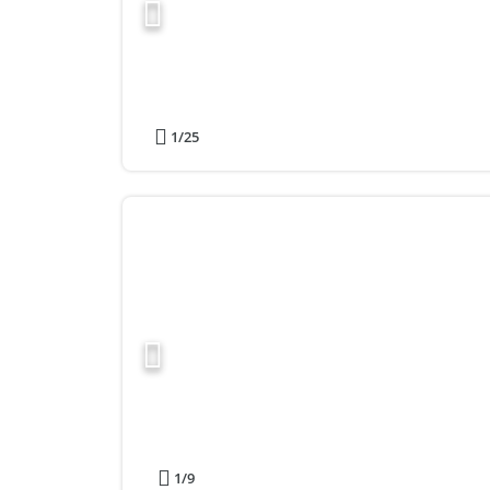
1
/25
1
/9