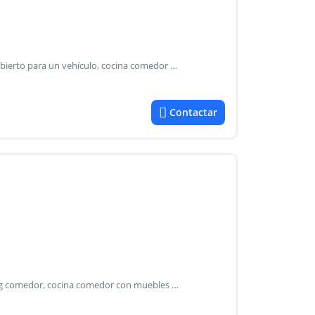
Hermoso duplex que cuenta en planta baja con garage cubierto para un vehículo, cocina comedor con muebles bajo mesada y alacena y patio con parrilla. En planta alta 2 dormitorios con placard empotrado (1 con aire acondicionado) y un baño completo. Rejas en todas las aberturas, persianas y artefactos de luz. No abona expensas.
Contactar
Cómoda casa sobre avenida mosconi, cuenta con un living comedor, cocina comedor con muebles bajo mesada y alacena, un baño completo y 2 dormitorios con placard empotrado. Lavadero y patio con parrilla.