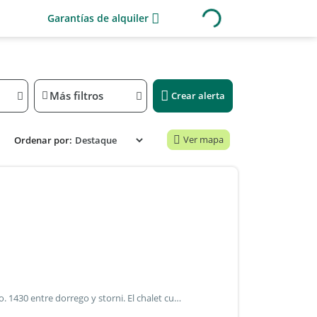
Garantías de alquiler
Más filtros
Crear alerta
Ver mapa
Ordenar por:
El chalet se encuentra ubicado en la calle iro. J. P. Pollak nro. 1430 entre dorrego y storni. El chalet cuenta con una sala de estar con vista al patio delantero, garaje de 100m2 en subsuelo, 3 dormitorios (uno de ellos en suite), toilette y baño completo, amplia cocina comedor con vista al patio trasero, lavadero, jardín al fondo y quincho con parilla. Excelente propiedad, solida construcción con materiales de 1 calidad. La propiedad se encuentra sobre 3 terrenos de 8,66 x 25mts y la casa tiene 140m2. El quincho tiene 35m2 y el subsuelo 100m2.