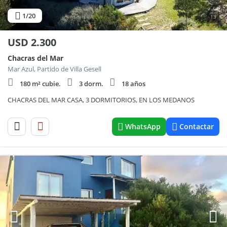
1
/20
13
USD
2.300
Chacras del Mar
Mar Azul, Partido de Villa Gesell
180 m² cubie.
3 dorm.
18 años
CHACRAS DEL MAR CASA, 3 DORMITORIOS, EN LOS MEDANOS
WhatsApp
Contactar