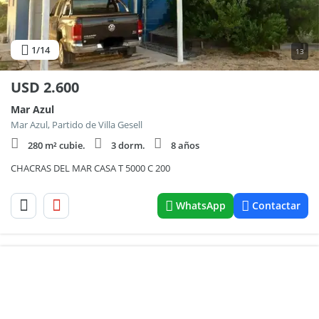
1
/14
13
USD
2.600
Mar Azul
Mar Azul, Partido de Villa Gesell
280 m² cubie.
3 dorm.
8 años
CHACRAS DEL MAR CASA T 5000 C 200
WhatsApp
Contactar