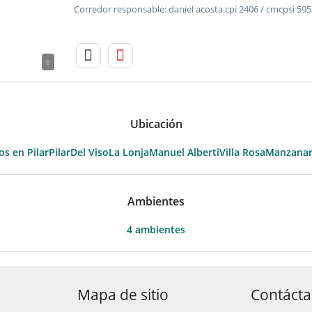
0
Ubicación
os en Pilar
Pilar
Del Viso
La Lonja
Manuel Alberti
Villa Rosa
Manzanar
Ambientes
4 ambientes
Mapa de sitio
Contáct