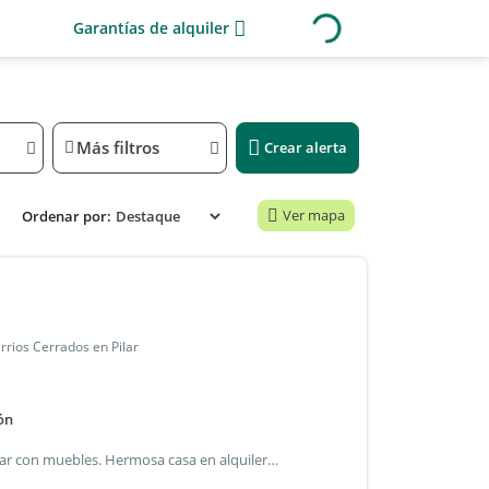
Garantías de alquiler
Más filtros
Crear alerta
Ver mapa
Ordenar por:
arrios Cerrados en Pilar
ón
Alquiler casa 4 ambientes en pilar del este / san ramón, pilar con muebles. Hermosa casa en alquiler en el barrio san ramón, pilar del este. Disponible a partir del 1 de julio. Ubicada en un lote interno de 580 metros en un cul de sac, en la parte central del barrio. Desarrollada en una planta. Al ingresar nos encontramos con el living con amplios ventanales con salida a la galería, cocina integrada con muebles bajo mesada y alacenas. Toilette. Lavadero independiente con muebles de guardado. Tres dormitorios, un dormitorio principal en suite con baño completo y vestidor. Dos dormitorios secundarios que comparten otro baño completo. En el exterior, amplia y cómoda galería con parrilla y mesada. Pileta. Espacio para dos autos. Especificaciones: calefacción por radiadores. Aires acondicionados en todos los ambientes. Mosquiteros. Doble vidrio en ventanas. El barrio san ramón se encuentra dentro del desarrollo pilar del este, en el km 46 de la panamericana ramal pilar y ruta 25 con acceso al ramal escobar. Próximo a diferentes centros comerciales y servicios de la zona. El barrio cuenta con una laguna central y juegos para niños. Gb propiedades csi 6589