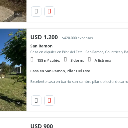
665
USD
1.200
+ $420.000 expensas
San Ramon
Casa en Alquiler en Pilar del Este - San Ramon, Countries y B
158 m² cubie.
3 dorm.
A Estrenar
Casa en San Ramon, Pilar Del Este
91
USD
900