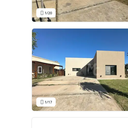
1
/20
1
/17