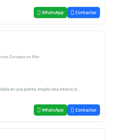
WhatsApp
Contactar
arrios Cerrados en Pilar
Excelente casa en barrio san ramón, pilar del este, desarrollada en una planta. Amplio lote interno de 577 m2 cercano a la puerta de ingreso al barrio y al área recreativa (plaza de juego para chicos y espejo de agua). Con una superficie cubierta 140 m2, semicubierta 18 m2. Cuenta con hall de recepción junto a un toilette. Amplio living-comedor con gran cocina con comedor diario. 3 amplios dormitorios: cuarto principal en suite con vestidor y vista al jardín, y otros dos dormitorios amplios con placards y baño semi privado.Mobiliario de cocina y carpintería de aluminio dvh y laminado de primera calidad, pisos de porcelanato, grifería y sanitarios de primera marca. Lavadero y galería con parrilla. Calefacción por radiadores sistema peisa. Preinstalacion interna para aa. Herrajes hafele. Expensas: $420.000 disponible a partir de 1 de julio 2026. Martin castro propiedades matricula cmcpsi 6476, cucicba 6973
WhatsApp
Contactar