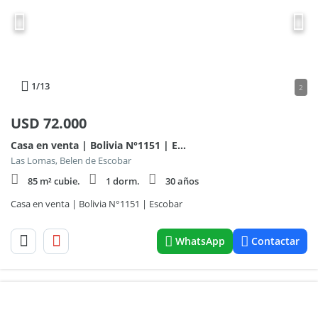
1
/13
2
USD
72.000
Casa en venta | Bolivia N°1151 | Escobar
Las Lomas, Belen de Escobar
85 m² cubie.
1 dorm.
30 años
Casa en venta | Bolivia N°1151 | Escobar
WhatsApp
Contactar