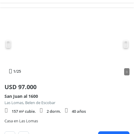
1
/25
0
USD
97.000
San Juan al 1600
Las Lomas, Belen de Escobar
157 m² cubie.
2 dorm.
40 años
Casa en Las Lomas