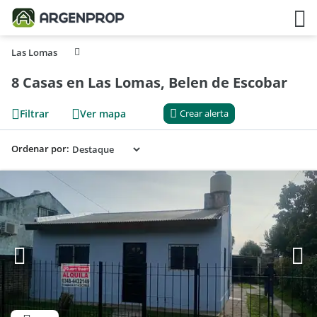
Las Lomas
8 Casas en Las Lomas, Belen de Escobar
Filtrar
Ver mapa
Crear alerta
Ordenar por: