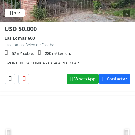
1
/2
45
USD
50.000
Las Lomas 600
Las Lomas, Belen de Escobar
57 m² cubie.
280 m² terren.
OPORTUNIDAD UNICA - CASA A RECICLAR
WhatsApp
Contactar