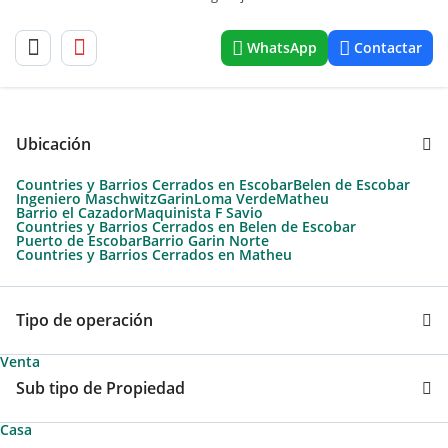
WhatsApp
Contactar
Ubicación
Countries y Barrios Cerrados en Escobar
Belen de Escobar
Ingeniero Maschwitz
Garin
Loma Verde
Matheu
Barrio el Cazador
Maquinista F Savio
Countries y Barrios Cerrados en Belen de Escobar
Puerto de Escobar
Barrio Garin Norte
Countries y Barrios Cerrados en Matheu
Tipo de operación
Venta
Sub tipo de Propiedad
Casa