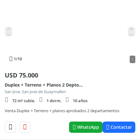
1
/10
1
USD
75.000
Duplex + Terreno + Planos 2 Deptos SAN JOSE GUAYMALLEN
San Jose, San Jose de Guaymallen
72 m² cubie.
1 dorm.
10 años
Venta Duplex + Terreno + planos aprobados 2 departamentos
WhatsApp
Contactar