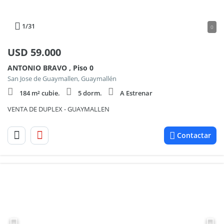
1
/31
0
USD
59.000
ANTONIO BRAVO , Piso 0
San Jose de Guaymallen, Guaymallén
184 m² cubie.
5 dorm.
A Estrenar
VENTA DE DUPLEX - GUAYMALLEN
Contactar