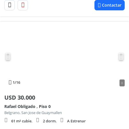
Contactar
1
/16
0
USD
30.000
Rafael Obligado , Piso 0
Belgrano, San Jose de Guaymallen
61 m² cubie.
2 dorm.
A Estrenar