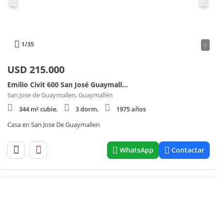
1
/35
0
USD
215.000
Emilio Civit 600 San José Guaymallén
San Jose de Guaymallen, Guaymallén
344 m² cubie.
3 dorm.
1975 años
Casa en San Jose De Guaymallen
WhatsApp
Contactar