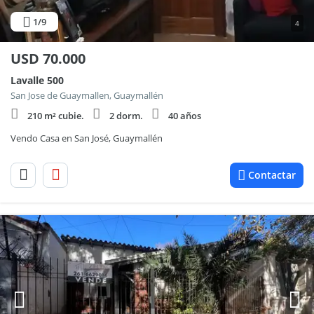
1
/9
4
USD
70.000
Lavalle 500
San Jose de Guaymallen, Guaymallén
210 m² cubie.
2 dorm.
40 años
Vendo Casa en San José, Guaymallén
Contactar