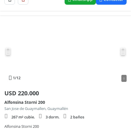
1
/12
0
USD
220.000
Alfonsina Storni 200
San Jose de Guaymallen, Guaymallén
267 m² cubie.
3 dorm.
2 baños
Alfonsina Storni 200