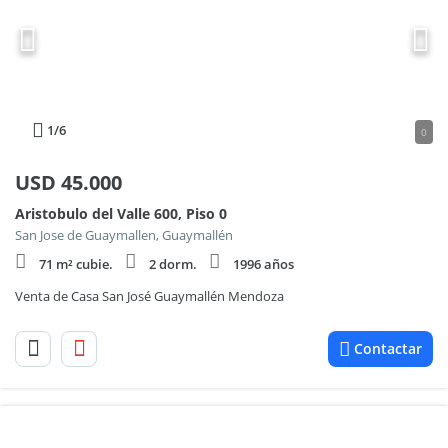
1
/6
0
USD
45.000
Aristobulo del Valle 600, Piso 0
San Jose de Guaymallen, Guaymallén
71 m² cubie.
2 dorm.
1996 años
Venta de Casa San José Guaymallén Mendoza
Contactar