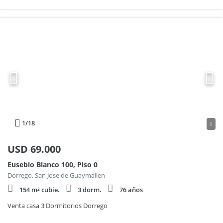
1
/18
0
USD
69.000
Eusebio Blanco 100, Piso 0
Dorrego, San Jose de Guaymallen
154 m² cubie.
3 dorm.
76 años
Venta casa 3 Dormitorios Dorrego