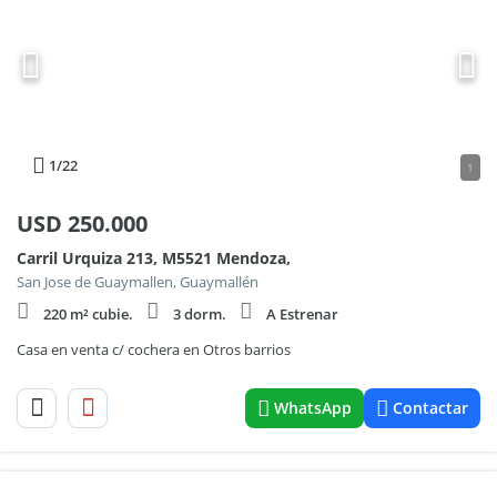
1
/22
1
USD
250.000
Carril Urquiza 213, M5521 Mendoza,
San Jose de Guaymallen, Guaymallén
220 m² cubie.
3 dorm.
A Estrenar
Casa en venta c/ cochera en Otros barrios
WhatsApp
Contactar