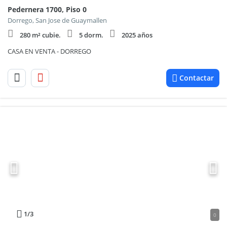
Pedernera 1700, Piso 0
Dorrego, San Jose de Guaymallen
280 m² cubie.
5 dorm.
2025 años
CASA EN VENTA - DORREGO
Contactar
1
/3
0