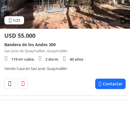
1
/21
4
USD
55.000
Bandera de los Andes 300
San Jose de Guaymallen, Guaymallén
119 m² cubie.
2 dorm.
40 años
Vendo Casa en San José, Guaymallén
Contactar