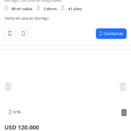
Dorrego, San Jose de Guaymallen
90 m² cubie.
2 dorm.
41 años
Venta de casa en Dorrego
Contactar
1
/15
0
USD
120.000