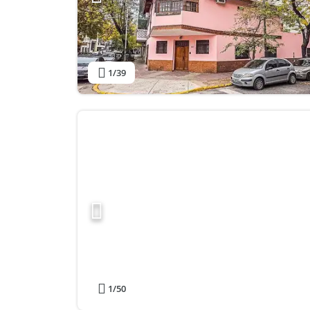
1
/39
1
/50