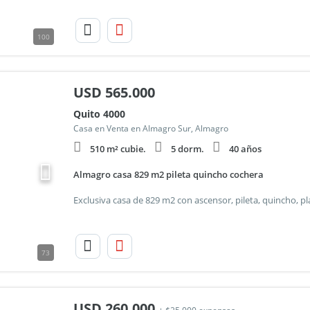
100
USD
565.000
Quito 4000
Casa en Venta en Almagro Sur, Almagro
510 m² cubie.
5 dorm.
40 años
Almagro casa 829 m2 pileta quincho cochera
73
USD
260.000