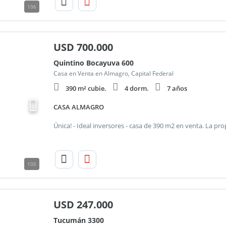
106
USD
700.000
Quintino Bocayuva 600
Casa en Venta en Almagro, Capital Federal
390 m² cubie.
4 dorm.
7 años
CASA ALMAGRO
105
USD
247.000
Tucumán 3300