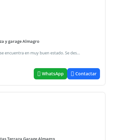
aza y garage Almagro
Casa de estilo en lote propio. Es muy amplia y luminosa y se encuentra en muy buen estado. Se desarrolla en 2 plantas y posee patio, terraza y garage cubierto. Cuenta en su pb con un living y comedor, un escritorio, 1 toilette, y una amplia cocina con salida a un patio descubierto. En su planta alta, encontramos 3 dormitorios con placard, con salida a un balcón, y 2 baños completos. Lavadero y dependencias de servicio. Optima ubicación, cercano a rivadavia, subte línea a, zona colegios.
WhatsApp
Contactar
antas Terraza Garage Almagro