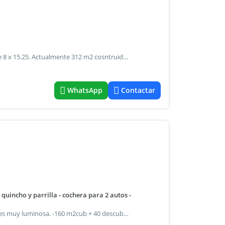
Propiedad a refaccionar en venta en almagro es un lote de 8 x 15.25. Actualmente 312 m2 cosntruidos originalmente son dos ph, totalmente independiente uno del otro, uno en planta baja y otro en planta alta, cada uno con su entrada. No estan sub-dividos,totalmente a reciclar. Apto credito hipotecario, papeles totalmente en orden para una escritura inmediata. Contamos con los planos originales. Consultar por propiedad en parte de pago. "Se deja constancia que los m2 indicados son aproximados,al igual que las medidas parciales de los ambientes, y el valor consignado de expensas mansuales esta sujeta a verificar y/o ajustes. Fotos de caracter no contractual."
WhatsApp
Contactar
 quincho y parrilla - cochera para 2 autos -
Excelente duplex en la zona de boedo, toda la propiedad es muy luminosa. -160 m2cub + 40 descub. - Construido sobre un lote de 30 mts. - En la zona de boedo - dispone de un muy buen mantenimiento a full full - -garage en desnivel para 2 autos - -4 ambientes amplios -3 baños. 1 en suite - -6 aires acondic. - -Cocina comedor hecha a nuevo -amplio patio - quincho con parrilla con gran confort - permuta: existe la posibilidad de tomar un dto, en caballito de 3 ambientes amplio - moderno - con cochera