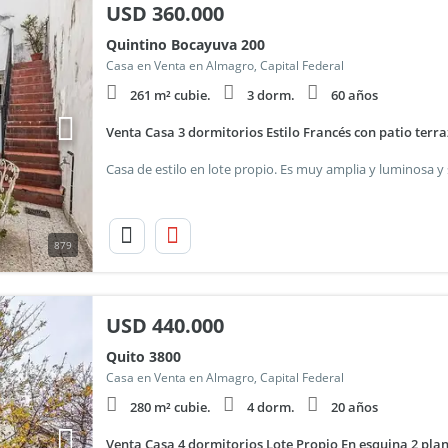
USD
360.000
Quintino Bocayuva 200
Casa en Venta en Almagro, Capital Federal
261 m² cubie.
3 dorm.
60 años
Venta Casa 3 dormitorios Estilo Francés con patio terr
879
USD
440.000
Quito 3800
Casa en Venta en Almagro, Capital Federal
280 m² cubie.
4 dorm.
20 años
Venta Casa 4 dormitorios Lote Propio En esquina 2 pl