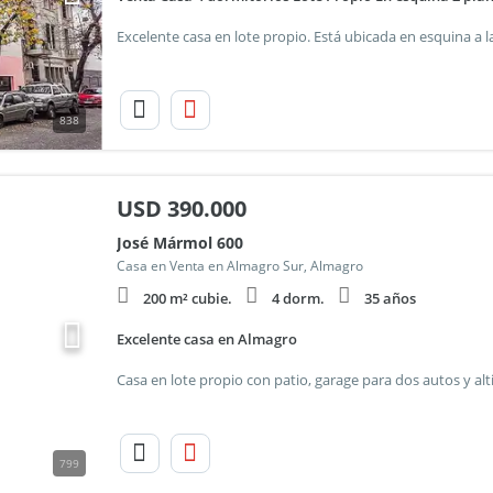
838
USD
390.000
José Mármol 600
Casa en Venta en Almagro Sur, Almagro
200 m² cubie.
4 dorm.
35 años
Excelente casa en Almagro
799