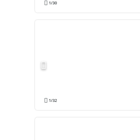
1
/30
1
/32