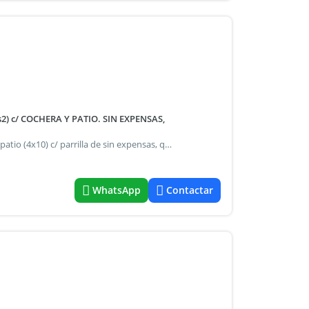
) c/ COCHERA Y PATIO. SIN EXPENSAS,
Triplex de 5amb de 20 años de antiguedad, con cochera y patio (4x10) c/ parrilla de sin expensas, que consta en pb: living (3,5x5); toilette, amplia cocina (4x3,5) con lavadero y patio con parrilla (4x10); 1º piso: dos dormitorios (3x3,5) con placard, un baño completo y una baulera; 2º piso: dos dormitorios de (3x3,5) con placard y un baño completo 3º piso: altillo (3x3) con un patio agua caliente y calefaccion por caldera individual (radiadores en todos los ambiente) tiene instalados seis (6) aire acondicionado tipo split en todos los ambientes y cocina superficie total: 186 mts2 (cubiertos 140mts2)
WhatsApp
Contactar