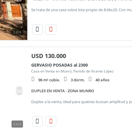
2.215
USD
130.000
GERVASIO POSADAS al 2300
Casa en Venta en Munro, Partido de Vicente López
96 m² cubie.
3 dorm.
40 años
DUPLEX EN VENTA - ZONA MUNRO
2.214