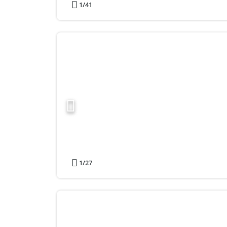
1
/41
1
/27