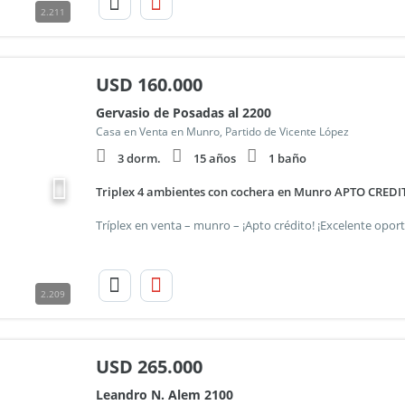
2.211
USD
160.000
Gervasio de Posadas al 2200
Casa en Venta en Munro, Partido de Vicente López
3 dorm.
15 años
1 baño
Triplex 4 ambientes con cochera en Munro APTO CREDI
2.209
USD
265.000
Leandro N. Alem 2100