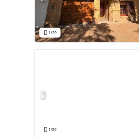
1
/29
1
/29