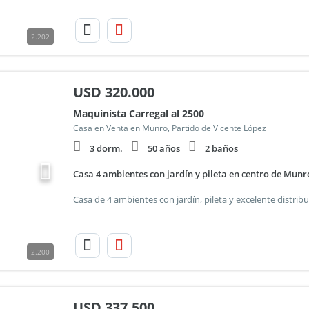
2.202
USD
320.000
Maquinista Carregal al 2500
Casa en Venta en Munro, Partido de Vicente López
3 dorm.
50 años
2 baños
Casa 4 ambientes con jardín y pileta en centro de Munr
2.200
USD
337.500