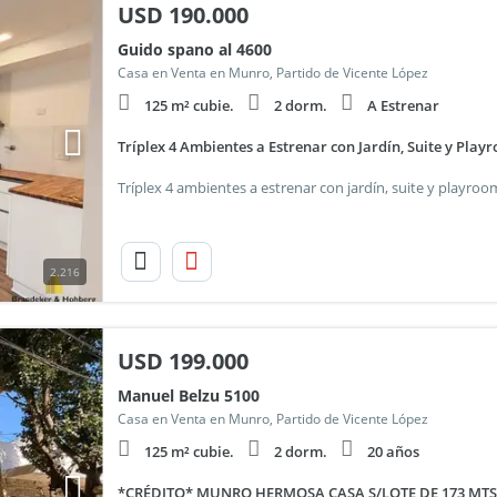
USD
190.000
Guido spano al 4600
Casa en Venta en Munro, Partido de Vicente López
125 m² cubie.
2 dorm.
A Estrenar
Tríplex 4 Ambientes a Estrenar con Jardín, Suite y Pla
2.216
USD
199.000
Manuel Belzu 5100
Casa en Venta en Munro, Partido de Vicente López
125 m² cubie.
2 dorm.
20 años
*CRÉDITO* MUNRO HERMOSA CASA S/LOTE DE 173 MTS