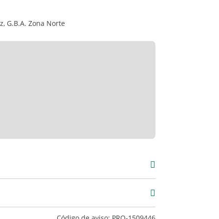
z, G.B.A. Zona Norte
00
Código de aviso: PRO-1509446