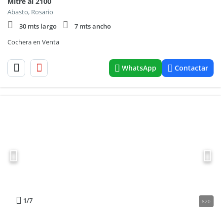
Mitre al 2100
Abasto, Rosario
30 mts largo
7 mts ancho
Cochera en Venta
WhatsApp
Contactar
1
/7
820