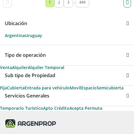
1
2
3
449
...
Ubicación
Argentina
Uruguay
Tipo de operación
Venta
Alquiler
Alquiler Temporal
Sub tipo de Propiedad
Fija
Cubierta
Entrada para vehículo
Movil
Espacio
Semicubierta
Servicios Generales
Temporario Turístico
Apto Crédito
Acepta Permuta