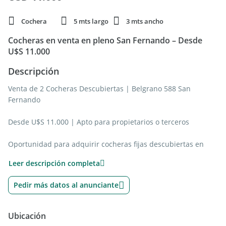
Cochera
5 mts largo
3 mts ancho
Cocheras en venta en pleno San Fernando – Desde
U$S 11.000
Descripción
Venta de 2 Cocheras Descubiertas | Belgrano 588 San
Fernando
Desde U$S 11.000 | Apto para propietarios o terceros
Oportunidad para adquirir cocheras fijas descubiertas en
edificio moderno, ubicado sobre la calle Belgrano 588, pleno
Leer descripción completa
centro de San Fernando. Las cocheras están ubicadas en la
planta baja del complejo, con ingreso vehicular cómodo y
Pedir más datos al anunciante
acceso directo.
Las cocheras correspondientes son las N26 y N27
Ubicación