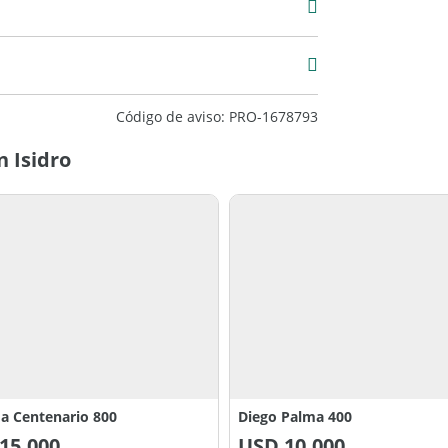
00
Código de aviso: PRO-1678793
n Isidro
a Centenario 800
Diego Palma 400
15.000
USD
10.000