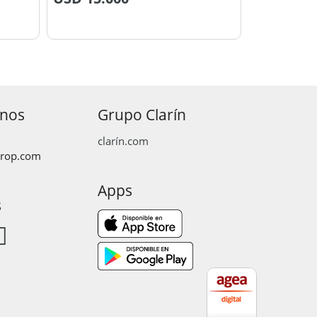
anos
Grupo Clarín
clarín.com
prop.com
Apps
s