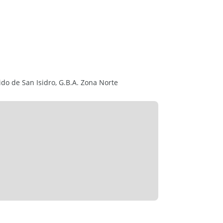
s en esta publicación podrían haber sufrido
ción y el tiempo de su visualización.
tido de San Isidro, G.B.A. Zona Norte