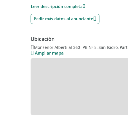
Leer descripción completa
Expensas $ 954.- (Mayo 2023).
Pedir más datos al anunciante
Se deja aclarado que las informaciones contenida
alguna modificación o corrección entre su publica
Ubicación
Monseñor Alberti al 360- PB Nº 5, San Isidro, Par
Ampliar mapa