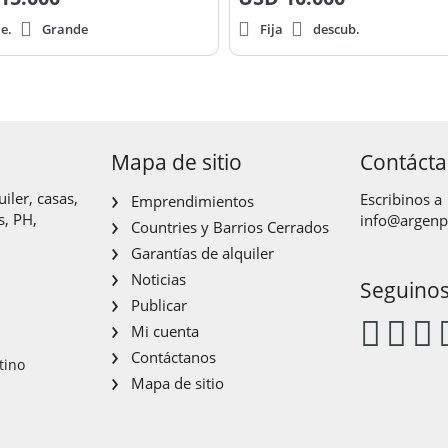
e.
Grande
Fija
descub.
Mapa de sitio
Contáct
iler, casas,
Escribinos a
Emprendimientos
s, PH,
info@argen
Countries y Barrios Cerrados
Garantías de alquiler
Noticias
Seguino
Publicar
Mi cuenta
Contáctanos
tino
Mapa de sitio