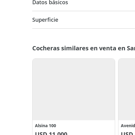
Datos básicos
Venta
USD 12.0
Superficie
12 m2
Cocheras similares en venta en Sa
Alsina 100
Avenid
USD
11.000
USD