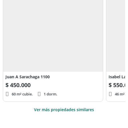
Juan A Sarachaga 1100
Isabel La 
$
450.000
$
550.0
60 m² cubie.
1 dorm.
46 m² c
Ver más propiedades similares