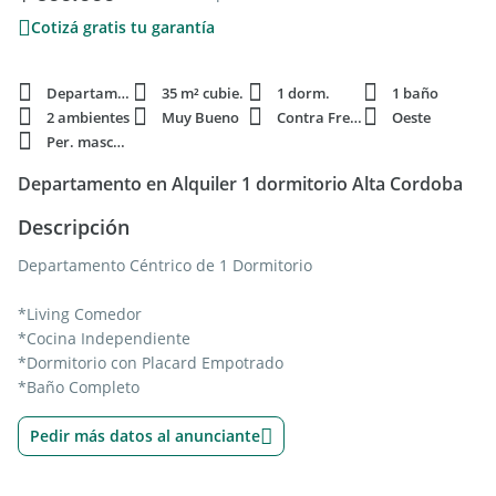
Cotizá gratis tu garantía
Departamento
35 m² cubie.
1 dorm.
1 baño
2 ambientes
Muy Bueno
Contra Frente
Oeste
Per. mascota
Departamento en Alquiler 1 dormitorio Alta Cordoba
Descripción
Departamento Céntrico de 1 Dormitorio
*Living Comedor
*Cocina Independiente
*Dormitorio con Placard Empotrado
*Baño Completo
Pedir más datos al anunciante