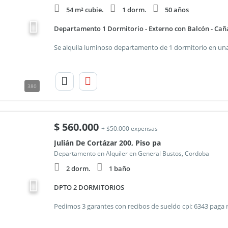
54 m² cubie.
1 dorm.
50 años
Departamento 1 Dormitorio - Externo con Balcón - Ca
380
$
560.000
+ $50.000 expensas
Julián De Cortázar 200, Piso pa
Departamento en Alquiler en General Bustos, Cordoba
2 dorm.
1 baño
DPTO 2 DORMITORIOS
Pedimos 3 garantes con recibos de sueldo cpi: 6343 paga 