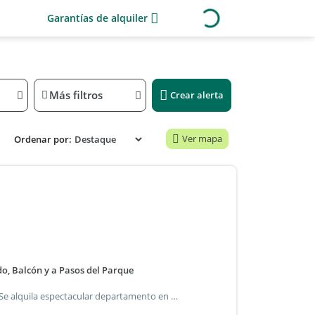
Garantías de alquiler
Más filtros
Crear alerta
Ver mapa
Ordenar por:
o, Balcón y a Pasos del Parque
¡Mudate al corazón de nueva córdoba con todo resuelto! Se alquila espectacular departamento en dos plantas (tipo dúplex), amoblado y equipado, listo para ingresar a vivir. Ubicado en una zona estratégica, a pocas cuadras del parque sarmiento, ideal para combinar el movimiento de la ciudad con la naturaleza. Características principales: planta baja: living comedor amplio, cocina semi-integrada equipada y salida a balcón. Planta alta: dormitorio confortable con excelente iluminación natural y baño completo. Amoblado: listo para habitar (incluye electrodomésticos, cama, sillón y vajilla). Ubicación premium: cerca de universidades, centros médicos, bares y el pulmón verde de la ciudad.