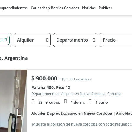
mprendimientos
Countries y Barrios Cerrados
Noticias
Publicar
Alquiler
Departamento
Precio
(1)
a, Argentina
$
900.000
+ $75.000 expensas
Parana 400, Piso 12
Departamento en Alquiler en Nueva Cordoba, Cordoba
53 m² cubie.
1 dorm.
1 baño
Alquiler Dúplex Exclusivo en Nueva Córdoba | Amoblad