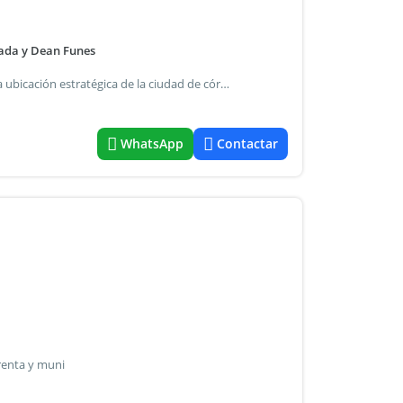
ñada y Dean Funes
Se alquila luminoso departamento de 1 dormitorio en una ubicación estratégica de la ciudad de córdoba. Distribución de la unidad: living comedor amplio. Cocina separada con ventilación propia. Dormitorio con excelente iluminación. Balcón cerrado (aprovechable como espacio de lectura o guardado). Baño completo y pasillo de distribución. Detalles destacados: zona privilegiada: cañada y dean funes. Proximidad: a 100 metros del paseo marqués de sobremonte y 200 metros de av. Colón y plaza de la intendencia. ¡Expensas bajas! Es una propiedad ideal para quienes buscan vivir en el centro sin resignar comodidad y con un entorno arbolado único. Consultas por whatsapp al [tu número de contacto]
WhatsApp
Contactar
renta y muni