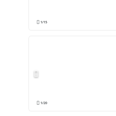
1
/15
1
/20