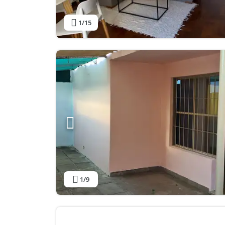
1
/15
1
/9