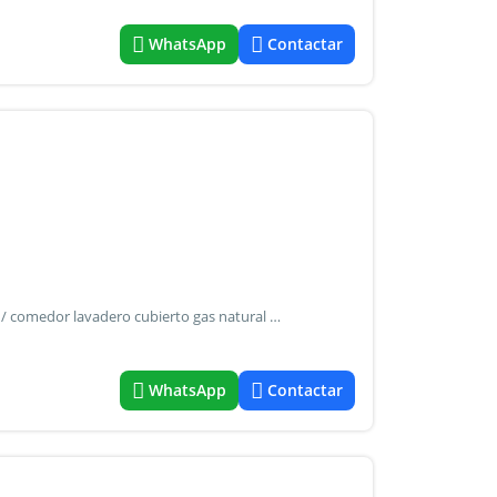
WhatsApp
Contactar
Descripción dueño alquila 1 dormitorio amplio hall cocina / comedor lavadero cubierto gas natural rejas 2 patios chicos (cemento) asador sin cochera impecable sin comisión sin depósito impuestos incluidos indexación semestral
WhatsApp
Contactar