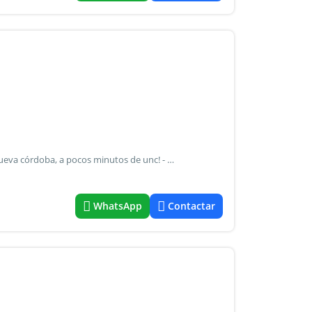
Hermoso monoambiente situado en excelente zona de nueva córdoba, a pocos minutos de unc! - Living comedor - baño ubicado en el ingreso - cocina americana - dormitorio con placard amplio. * El departamento actualmente posee instalación eléctrica en termotanque y anafe. Ambientes: living comedor cocina abierta dormitorio con placard baño completo
WhatsApp
Contactar