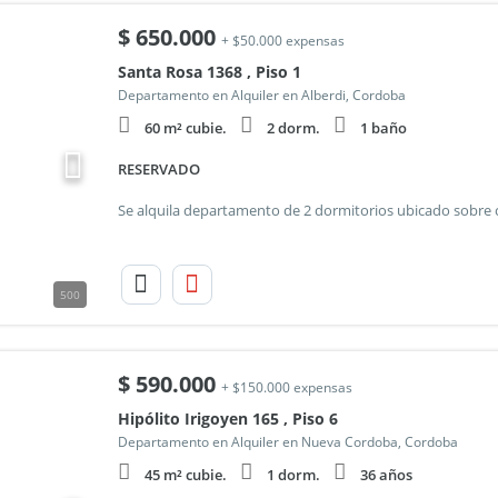
$
650.000
+ $50.000 expensas
Santa Rosa 1368 , Piso 1
Departamento en Alquiler en Alberdi, Cordoba
60 m² cubie.
2 dorm.
1 baño
RESERVADO
500
$
590.000
+ $150.000 expensas
Hipólito Irigoyen 165 , Piso 6
Departamento en Alquiler en Nueva Cordoba, Cordoba
45 m² cubie.
1 dorm.
36 años