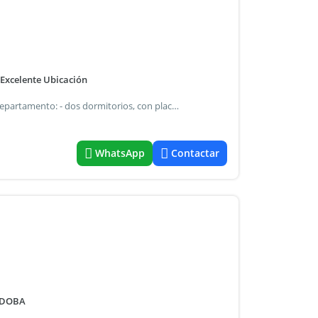
Excelente Ubicación
Departamento en complejo torres del rio características departamento: - dos dormitorios, con placard, y calefacción por radiadores dormitorio principal con pre instalación para aire acondicionado - living comedor amplio, calefacción por radiadores y pre instalación de aire acondicionado - 1 baño con antebaño, calefacción y bañera - zona de escritorio - cocina amplia - lavadero independiente - balcon con asador - cochera amplia con acceso al edificio amenities, - pileta - seguridad 24 hs - zona verde - playroom para niños - sum - gimnasio excelente ubicación, céntrica y con fácil salida por costanera hacia las diferentes salidas de la ciudad. Muy bien conectada con líneas urbanas de colectivos requisitos - se contrata por inmobiliaria - se pide 3 garantías de sueldo o 1 propietaria y una de sueldo
WhatsApp
Contactar
RDOBA