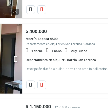
772
$
400.000
Martín Zapata 4500
Departamento en Alquiler en San Lorenzo, Cordoba
1 dorm.
1 baño
Muy Bueno
Departamento en alquiler - Barrio San Lorenzo
610
$
1.150.000
+ $250.000 expensas