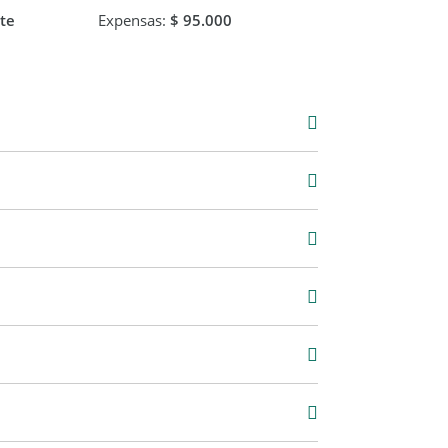
te
Expensas:
$ 95.000
Alquiler
$ 680.000