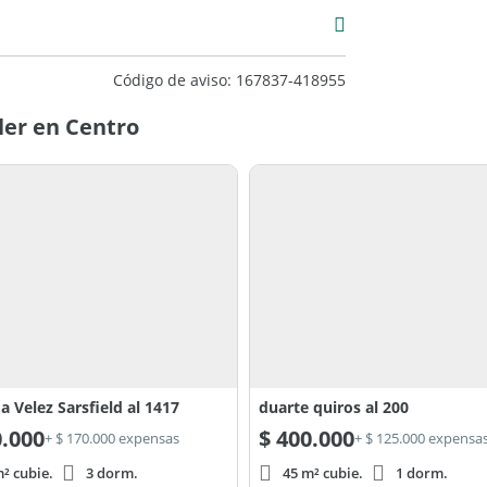
6
4
xcelente
Código de aviso: 167837-418955
ler en Centro
a Velez Sarsfield al 1417
duarte quiros al 200
.000
$
400.000
+ $ 170.000 expensas
+ $ 125.000 expensa
² cubie.
3 dorm.
45 m² cubie.
1 dorm.