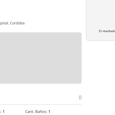
apital, Cordoba
El resultado
s:
1
Cant. Baños:
1