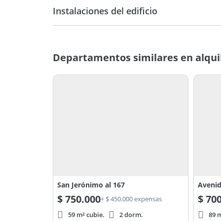
15
Instalaciones del edificio
Esquina
E
Departamentos similares en alqui
San Jerónimo al 167
Avenid
$
750.000
$
700
+ $ 450.000 expensas
59 m² cubie.
2 dorm.
89 m