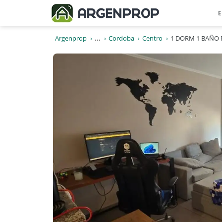
E
Argenprop
...
Cordoba
Centro
1 DORM 1 BAÑO 