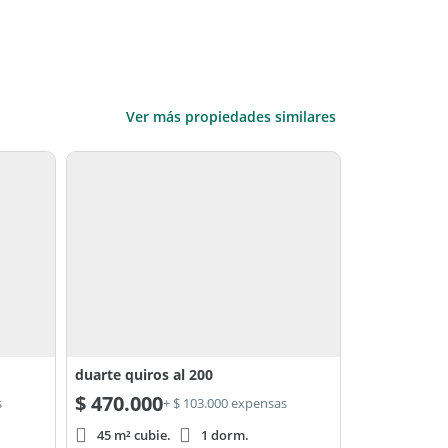
Ver más propiedades similares
duarte quiros al 200
$
470.000
s
+ $ 103.000 expensas
45 m² cubie.
1 dorm.