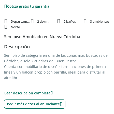
Cotizá gratis tu garantía
Departamento
2 dorm.
2 baños
3 ambientes
Norte
Semipiso Amoblado en Nueva Córdoba
Descripción
Semipiso de categoría en una de las zonas más buscadas de
Córdoba, a solo 2 cuadras del Buen Pastor.
Cuenta con mobiliario de diseño, terminaciones de primera
línea y un balcón propio con parrilla, ideal para disfrutar al
aire libre.
Características principales:
Leer descripción completa
- 2 habitaciones equipadas con somieres Simmons
- 2 baños completos
Pedir más datos al anunciante
- Vestidor
- Cortinas eléctricas