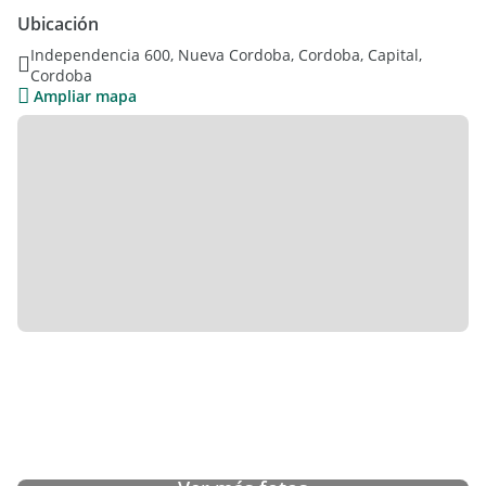
- Balcón con parrilla
Ubicación
- Excelente ubicación, cerca de gastronomía, centros médicos
Independencia 600, Nueva Cordoba, Cordoba, Capital,
y puntos clave de Nueva Córdoba
Cordoba
Ampliar mapa
Valor alquiler: USD 1.950