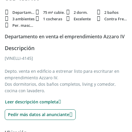
Departamento
75 m² cubie.
2 dorm.
2 baños
3 ambientes
1 cocheras
Excelente
Contra Frente
Per. mascota
Departamento en venta el emprendimiento Azzaro IV
Descripción
[VINELLI-4145]
Depto. venta en edificio a estrenar listo para escriturar en
emprendimiento Azzaro IV.
Dos dormitorios, dos baños completos, living y comedor,
cocina con lavadero.
Cochera y amenities. 1er piso contrafrente unidad D.
Leer descripción completa
EL EDIFICIO:
Pedir más datos al anunciante
Moderno edificio residencial terminado, listo para entregar y
con escritura. Cuenta con 6 pisos y 36 departamentos de 1, 2
y 3 dormitorios, además de hall de acceso peatonal, ascensor