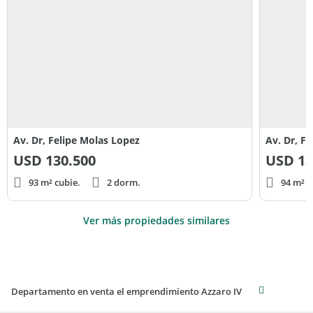
Av. Dr, Felipe Molas Lopez
Av. Dr, F
USD
130.500
USD
13
93 m² cubie.
2 dorm.
94 m² c
Ver más propiedades similares
Departamento en venta el emprendimiento Azzaro IV