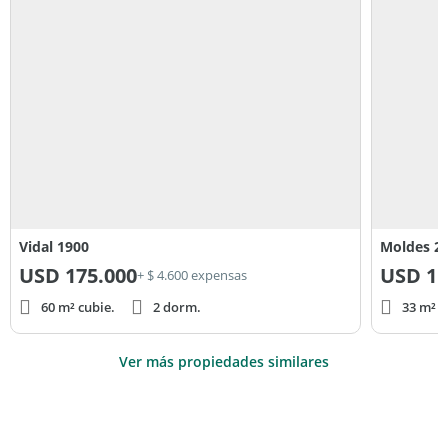
Vidal 1900
Moldes 2
USD
175.000
USD
11
+ $ 4.600 expensas
60 m² cubie.
2 dorm.
33 m² c
Ver más propiedades similares