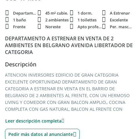
Departamento
45 m² cubie.
1 dorm.
A Estrenar
1 baño
2 ambientes
1 toilettes
Excelente
Frente
Noreste
Apto profesi.
Per. mascota
DEPARTAMENTO A ESTRENAR EN VENTA DE 2
AMBIENTES EN BELGRANO AVENIDA LIBERTADOR DE
CATEGORIA
Descripción
ATENCION INVERSORES EDIFICIO DE GRAN CATEGORIA
EXCELENTE OPORTUNIDAD DEPARTAMENTO DE GRAN
CATEGORIA A ESTRENAR EN VENTA EN EL BARRIO DE
BELGRANO DE 2 AMBIENTES AL FRENTE, CON UN HERMOSO
LIVING Y COMEDOR CON GRAN BALCON AMPLIO,, COCINA
COMPLETA CON GAS NATURAL, BALCON AL FRENTE CON
EXCELENTE VISTA, LUEGO TENEMOS 1 DORMITORIO
Leer descripción completa
COMPLETO CON PLACARES E INTERIORES,, TODO CON LOS
MEJORES DETALLES DE CALIDAD PARA UN EDIFICIO DE GRAN
Pedir más datos al anunciante
CATEGORIA PARA GENTE EXQUISITA DE LA ZONA,