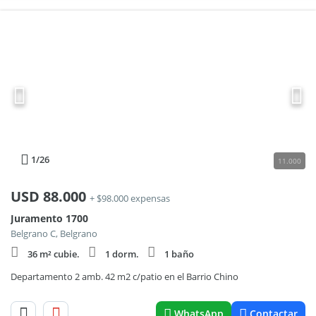
1
/26
11.000
USD
88.000
+ $98.000 expensas
Juramento 1700
Belgrano C, Belgrano
36 m² cubie.
1 dorm.
1 baño
Departamento 2 amb. 42 m2 c/patio en el Barrio Chino
WhatsApp
Contactar