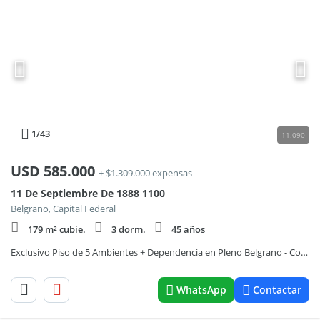
1
/43
11.090
USD
585.000
+ $1.309.000 expensas
11 De Septiembre De 1888 1100
Belgrano, Capital Federal
179 m² cubie.
3 dorm.
45 años
Exclusivo Piso de 5 Ambientes + Dependencia en Pleno Belgrano - Con Cochera y Baulera
WhatsApp
Contactar