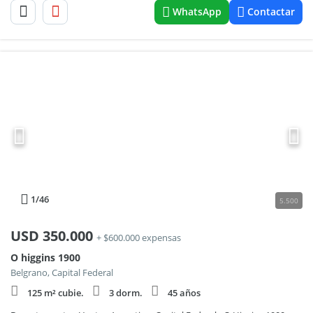
WhatsApp
Contactar
1
/46
5.500
USD
350.000
+ $600.000 expensas
O higgins 1900
Belgrano, Capital Federal
125 m² cubie.
3 dorm.
45 años