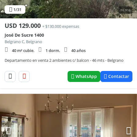
1
/31
16.916
USD
129.000
+ $130.000 expensas
José De Sucre 1400
Belgrano C, Belgrano
40 m² cubie.
1 dorm.
40 años
Departamento en venta 2 ambientes c/ balcon - 46 mts - Belgrano
WhatsApp
Contactar