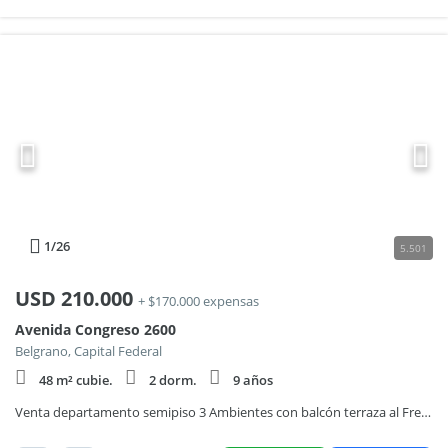
1
/26
5.501
USD
210.000
+ $170.000 expensas
Avenida Congreso 2600
Belgrano, Capital Federal
48 m² cubie.
2 dorm.
9 años
Venta departamento semipiso 3 Ambientes con balcón terraza al Frente con Vista Abierta y Piscina