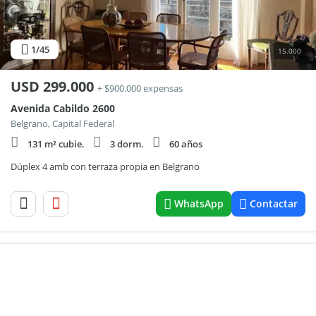
1
/45
15.000
USD
299.000
+ $900.000 expensas
Avenida Cabildo 2600
Belgrano, Capital Federal
131 m² cubie.
3 dorm.
60 años
Dúplex 4 amb con terraza propia en Belgrano
WhatsApp
Contactar