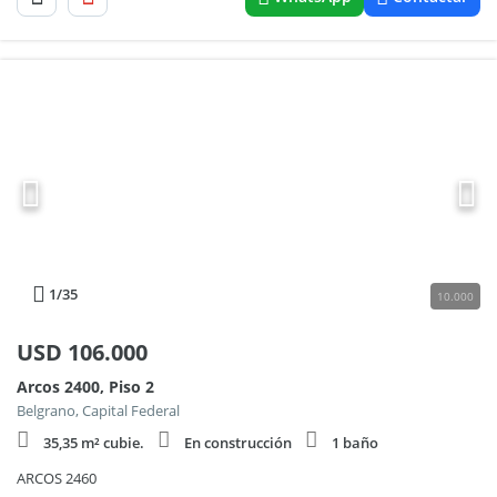
1
/35
10.000
USD
106.000
Arcos 2400, Piso 2
Belgrano, Capital Federal
35,35 m² cubie.
En construcción
1 baño
ARCOS 2460