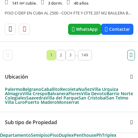
141 m² cubie.
3 dorm.
40 años
PISO C/DEP EN CUBA AL 2500 - COCH FTE Y CFTE 207 M2 BAULERA BALCON GRAN TZA T/SOL SUITE
WhatsApp
Contactar
1
2
3
149
...
Ubicación
Palermo
Belgrano
Caballito
Recoleta
Nuñez
Villa Urquiza
Almagro
Villa Crespo
Balvanera
Flores
Villa Devoto
Barrio Norte
Colegiales
Saavedra
Villa del Parque
San Cristobal
San Telmo
Villa Luro
Puerto Madero
Monserrat
Sub tipo de Propiedad
Departamento
Semipiso
Piso
Duplex
Penthouse
Ph
Triplex