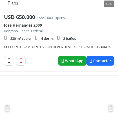
1
/22
8.000
USD
650.000
+ $850.000 expensas
José Hernández 2000
Belgrano, Capital Federal
230 m² cubie.
4 dorm.
2 baños
EXCELENTE 5 AMBIENTES CON DEPENDENCIA - 2 ESPACIOS GUARDACOCHES Y BAULERA
WhatsApp
Contactar