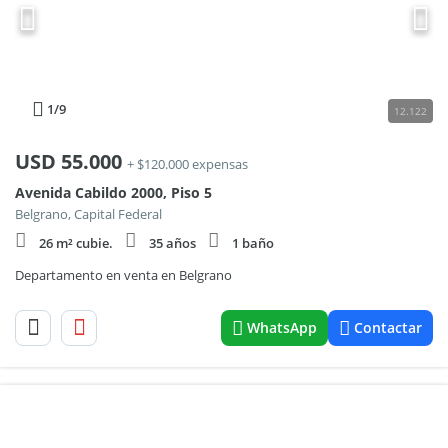
1
/9
12.122
USD
55.000
+ $120.000 expensas
Avenida Cabildo 2000, Piso 5
Belgrano, Capital Federal
26 m² cubie.
35 años
1 baño
Departamento en venta en Belgrano
WhatsApp
Contactar