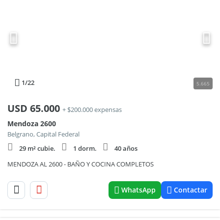
1
/22
5.665
USD
65.000
+ $200.000 expensas
Mendoza 2600
Belgrano, Capital Federal
29 m² cubie.
1 dorm.
40 años
MENDOZA AL 2600 - BAÑO Y COCINA COMPLETOS
WhatsApp
Contactar