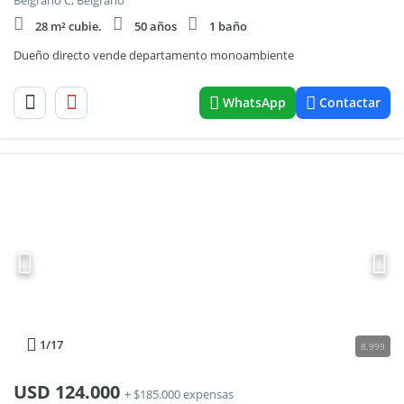
Belgrano C, Belgrano
28 m² cubie.
50 años
1 baño
Dueño directo vende departamento monoambiente
WhatsApp
Contactar
1
/17
8.999
USD
124.000
+ $185.000 expensas