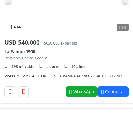
1
/44
6.665
USD
540.000
+ $630.000 expensas
La Pampa 1900
Belgrano, Capital Federal
198 m² cubie.
4 dorm.
40 años
PISO C/DEP Y ESCRITORIO EN LA PAMPA AL 1900 - T/AL FTE 217 M2 TOT COCHERA BAULERA 3 BALCONES SUITE
WhatsApp
Contactar