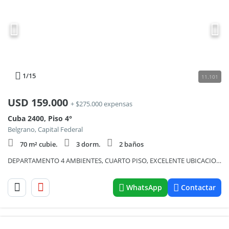
1
/15
11.101
USD
159.000
+ $275.000 expensas
Cuba 2400, Piso 4°
Belgrano, Capital Federal
70 m² cubie.
3 dorm.
2 baños
DEPARTAMENTO 4 AMBIENTES, CUARTO PISO, EXCELENTE UBICACION!
WhatsApp
Contactar