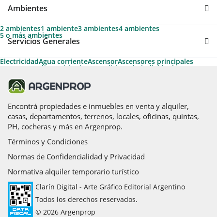
Ambientes
2 ambientes
1 ambiente
3 ambientes
4 ambientes
5 o más ambientes
Servicios Generales
Electricidad
Agua corriente
Ascensor
Ascensores principales
Ascensores de servicio
Aire acondicionado individual
Apto Profesional
Permite Mascotas
Gas natural
Apto Crédito
Calefacción
Cable
Calefacción tiro balanceado
Acceso para personas con movilidad reducida
Teléfono
Agua caliente central
Parrilla
Pileta
Solarium
Caldera
Encontrá propiedades e inmuebles en venta y alquiler,
casas, departamentos, terrenos, locales, oficinas, quintas,
PH, cocheras y más en Argenprop.
Términos y Condiciones
Normas de Confidencialidad y Privacidad
Normativa alquiler temporario turístico
Clarín Digital - Arte Gráfico Editorial Argentino
Todos los derechos reservados.
© 2026 Argenprop