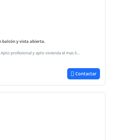
balcón y vista abierta.
1 amb a estrenar. Con balcón , vista abierta, aire frio calor. Apto profesional y apto vivienda el mas lindo del edificio por vista y balcón completamente privado. Ubicación privilegiada, sobre el boulevard de ramón falcón y a mts de av. Rivadavia. Baño completo con bañera y accesorios. Cocina muy bien equipada con espacio para lavarropas.
Contactar