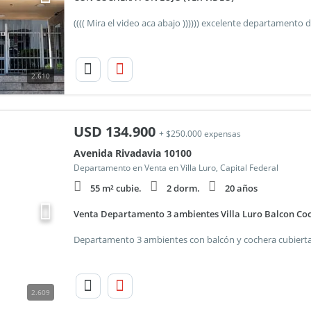
2.610
USD
134.900
+ $250.000 expensas
Avenida Rivadavia 10100
Departamento en Venta en Villa Luro, Capital Federal
55 m² cubie.
2 dorm.
20 años
Venta Departamento 3 ambientes Villa Luro Balcon Co
2.609