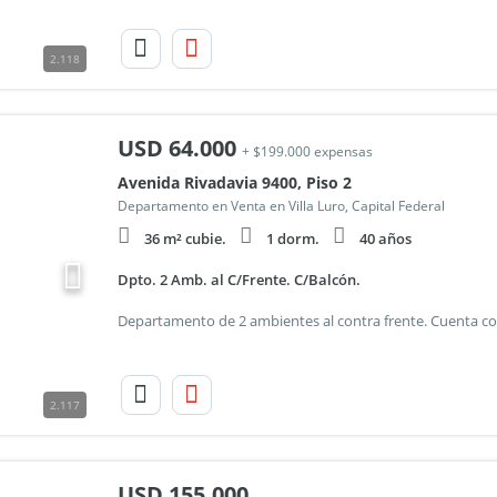
2.118
USD
64.000
+ $199.000 expensas
Avenida Rivadavia 9400, Piso 2
Departamento en Venta en Villa Luro, Capital Federal
36 m² cubie.
1 dorm.
40 años
Dpto. 2 Amb. al C/Frente. C/Balcón.
2.117
USD
155.000