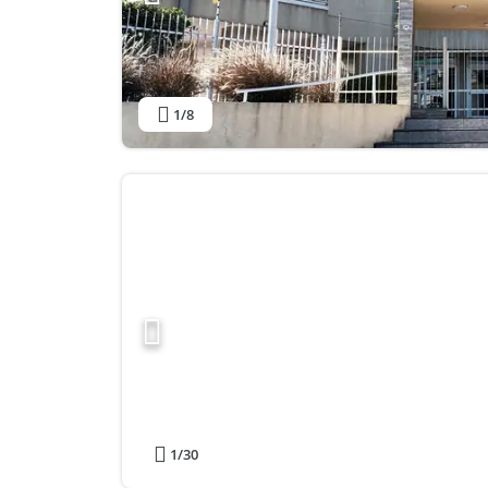
1
/8
1
/30