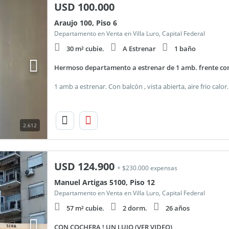
USD
100.000
Araujo 100, Piso 6
Departamento en Venta en Villa Luro, Capital Federal
30 m² cubie.
A Estrenar
1 baño
Hermoso departamento a estrenar de 1 amb. frente con 
2.612
USD
124.900
+ $230.000 expensas
Manuel Artigas 5100, Piso 12
Departamento en Venta en Villa Luro, Capital Federal
57 m² cubie.
2 dorm.
26 años
CON COCHERA ! UN LUJO (VER VIDEO)