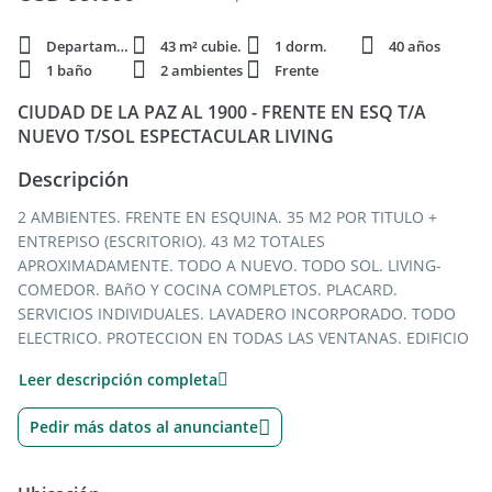
Departamento
43 m² cubie.
1 dorm.
40 años
1 baño
2 ambientes
Frente
CIUDAD DE LA PAZ AL 1900 - FRENTE EN ESQ T/A
NUEVO T/SOL ESPECTACULAR LIVING
Descripción
2 AMBIENTES. FRENTE EN ESQUINA. 35 M2 POR TITULO +
ENTREPISO (ESCRITORIO). 43 M2 TOTALES
APROXIMADAMENTE. TODO A NUEVO. TODO SOL. LIVING-
COMEDOR. BAñO Y COCINA COMPLETOS. PLACARD.
SERVICIOS INDIVIDUALES. LAVADERO INCORPORADO. TODO
ELECTRICO. PROTECCION EN TODAS LAS VENTANAS. EDIFICIO
DE 3 PISOS, 4 POR PISO.
Leer descripción completa
EXPENSAS: $ 93.000.-
Pedir más datos al anunciante
ENTRE SUCRE Y ECHEVERRIA
(A 1 CUADRA DE AV. CABILDO Y SUBTE LINEA D - A 2 CUADRAS