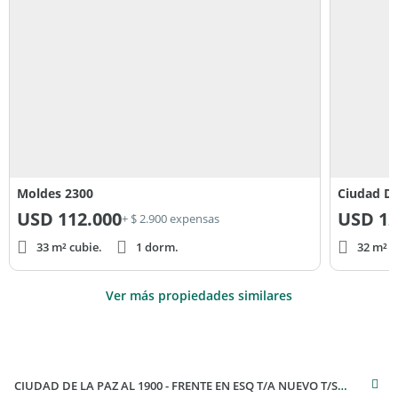
Moldes 2300
Ciudad De
USD
112.000
USD
12
+ $ 2.900 expensas
33 m² cubie.
1 dorm.
32 m² c
Ver más propiedades similares
CIUDAD DE LA PAZ AL 1900 - FRENTE EN ESQ T/A NUEVO T/SOL ESPECTACULAR LIVING