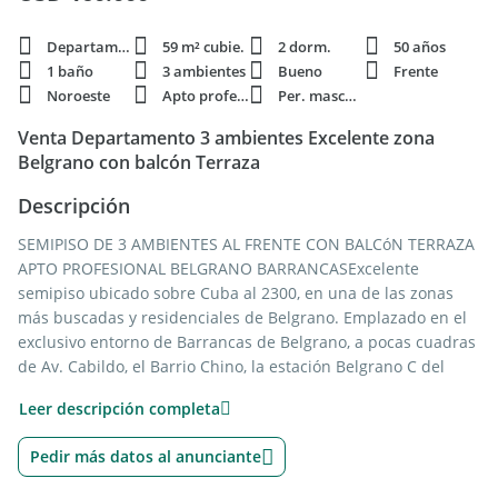
Departamento
59 m² cubie.
2 dorm.
50 años
1 baño
3 ambientes
Bueno
Frente
Noroeste
Apto profesi.
Per. mascota
Venta Departamento 3 ambientes Excelente zona
Belgrano con balcón Terraza
Descripción
SEMIPISO DE 3 AMBIENTES AL FRENTE CON BALCóN TERRAZA
APTO PROFESIONAL BELGRANO BARRANCASExcelente
semipiso ubicado sobre Cuba al 2300, en una de las zonas
más buscadas y residenciales de Belgrano. Emplazado en el
exclusivo entorno de Barrancas de Belgrano, a pocas cuadras
de Av. Cabildo, el Barrio Chino, la estación Belgrano C del
Ferrocarril Mitre y con rápido acceso a la Línea D de Subte y
Leer descripción completa
numerosas líneas de colectivo.
La unidad se destaca por su excelente orientación noroeste,
Pedir más datos al anunciante
que le brinda gran luminosidad natural durante gran parte
del día. Cuenta con entrada principal y entrada de servicio,