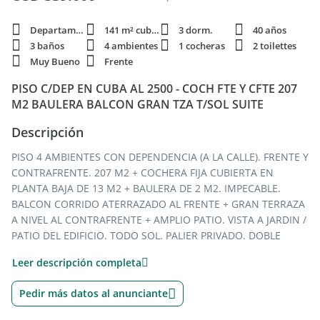
Departamento
141 m² cubie.
3 dorm.
40 años
3 baños
4 ambientes
1 cocheras
2 toilettes
Muy Bueno
Frente
PISO C/DEP EN CUBA AL 2500 - COCH FTE Y CFTE 207
M2 BAULERA BALCON GRAN TZA T/SOL SUITE
Descripción
PISO 4 AMBIENTES CON DEPENDENCIA (A LA CALLE). FRENTE Y
CONTRAFRENTE. 207 M2 + COCHERA FIJA CUBIERTA EN
PLANTA BAJA DE 13 M2 + BAULERA DE 2 M2. IMPECABLE.
BALCON CORRIDO ATERRAZADO AL FRENTE + GRAN TERRAZA
A NIVEL AL CONTRAFRENTE + AMPLIO PATIO. VISTA A JARDIN /
PATIO DEL EDIFICIO. TODO SOL. PALIER PRIVADO. DOBLE
ENTRADA. DOBLE CIRCULACION. GRAN LIVING Y COMEDOR
Leer descripción completa
EN "L". SUITE CON VESTIDOR + BAñO COMPLETO + TOILETTE.
GRAN COCINA COMEDOR. 3 PLACARDS. CALEFACCION
Pedir más datos al anunciante
CENTRAL. AGUA CALIENTE INDIVIDUAL. LAVADERO
INDEPENDIENTE CUBIERTO. PISOS DE MADERA. PROTECCION