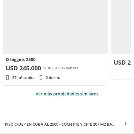
O higgins 2500
USD
24
USD
245.000
+ $ 382.200 expensas
67 m² cubie.
2 dorm.
Ver más propiedades similares
PISO C/DEP EN CUBA AL 2500 - COCH FTE Y CFTE 207 M2 BAULERA BALCON GRAN TZA T/SOL SUITE