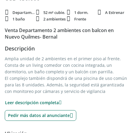
Departamento
52 m² cubie.
1 dorm.
A Estrenar
1 baño
2 ambientes
Frente
Venta Departamento 2 ambientes con balcon en
Nuevo Quilmes- Bernal
Descripción
Amplia unidad de 2 ambientes en el primer piso al frente.
Consta de un living comedor con cocina integrada, un
dormitorio, un baño completo y un balcón con parrilla.
El complejo también dispondrá de una piscina de uso común
para las 8 unidades. Además, la seguridad está garantizada
con monitoreo por cámaras y servicio de vigilancia
proporcionado por Nuevo Quilmes.
Leer descripción completa
Aviso legal: Este emprendimiento no es desarrollado,
administrado, ni construido por la firma FERA ni por ninguno
Pedir más datos al anunciante
de sus corredores inmobiliarios ni dependientes, por lo que
la firma FERA no asume responsabilidad alguna, directa o
indirecta, por la construcción, desarrollo, finalización, etc. de