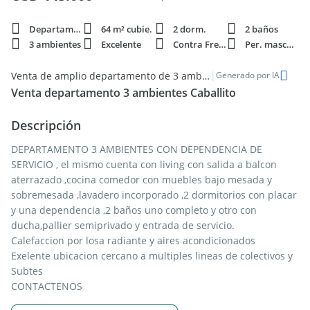
Departamento
64 m² cubie.
2 dorm.
2 baños
3 ambientes
Excelente
Contra Frente
Per. mascota
|
Venta de amplio departamento de 3 ambientes en Caballito con balcón
Generado por IA
Venta departamento 3 ambientes Caballito
Descripción
DEPARTAMENTO 3 AMBIENTES CON DEPENDENCIA DE
SERVICIO , el mismo cuenta con living con salida a balcon
aterrazado ,cocina comedor con muebles bajo mesada y
sobremesada ,lavadero incorporado ,2 dormitorios con placar
y una dependencia ,2 baños uno completo y otro con
ducha,pallier semiprivado y entrada de servicio.
Calefaccion por losa radiante y aires acondicionados
Exelente ubicacion cercano a multiples lineas de colectivos y
Subtes
CONTACTENOS