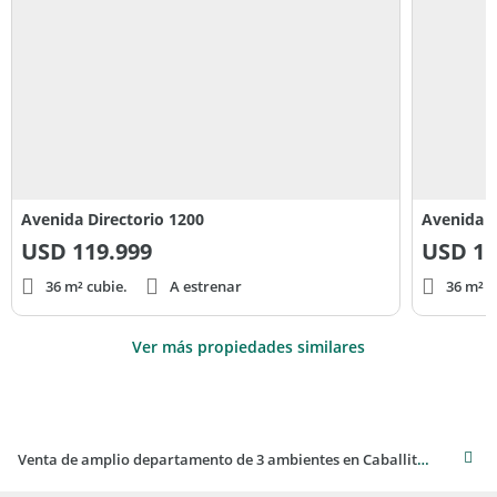
Avenida Directorio 1200
Avenida D
USD
119.999
USD
11
36 m² cubie.
A estrenar
36 m² c
Ver más propiedades similares
Venta de amplio departamento de 3 ambientes en Caballito con balcón