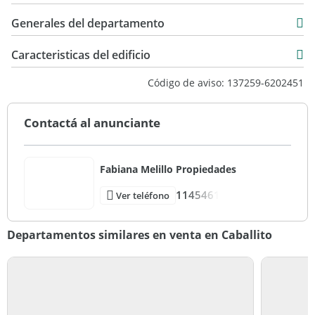
Venta
64 m2
USD 145.000
Generales del departamento
4 m2
68 m2
Caracteristicas del edificio
40
Código de aviso: 137259-6202451
Entre Medianeras
Contactá al anunciante
Fabiana Melillo Propiedades
1145461
Ver teléfono
Departamentos similares en venta en Caballito