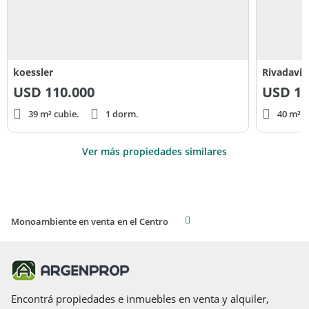
koessler
Rivadavia
USD
110.000
USD
11
39 m² cubie.
1 dorm.
40 m² c
Ver más propiedades similares
Monoambiente en venta en el Centro
Encontrá propiedades e inmuebles en venta y alquiler,