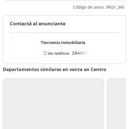
2
Código de aviso: 3RGY_345
3
Entre Medianeras
Contactá al anunciante
Otro
Bueno
Tierramia Inmobiliaria
2944553
Ver teléfono
Departamentos similares en venta en Centro