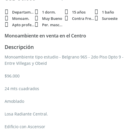
Departamento
1 dorm.
15 años
1 baño
Monoam.
Muy Bueno
Contra Frente
Suroeste
Apto profesi.
Per. mascota
Monoambiente en venta en el Centro
Descripción
Monoambiente tipo estudio - Belgrano 965 - 2do Piso Dpto 9 -
Entre Villegas y Obeid
$96.000
24 mts cuadrados
Amoblado
Losa Radiante Central.
Edificio con Ascensor