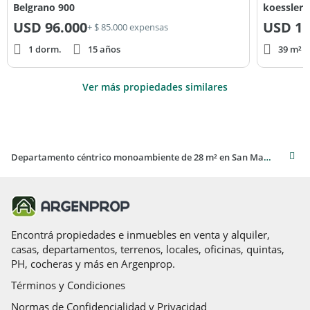
Belgrano 900
koessler
USD
96.000
USD
11
+ $ 85.000 expensas
1 dorm.
15 años
39 m² c
Ver más propiedades similares
Departamento céntrico monoambiente de 28 m² en San Martin de los Andes
Encontrá propiedades e inmuebles en venta y alquiler,
casas, departamentos, terrenos, locales, oficinas, quintas,
PH, cocheras y más en Argenprop.
Términos y Condiciones
Normas de Confidencialidad y Privacidad