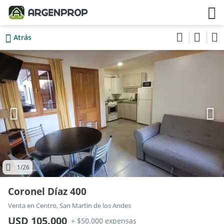
Atrás
1
/26
Coronel Díaz 400
Venta en Centro, San Martin de los Andes
USD 105.000
+ $50.000 expensas