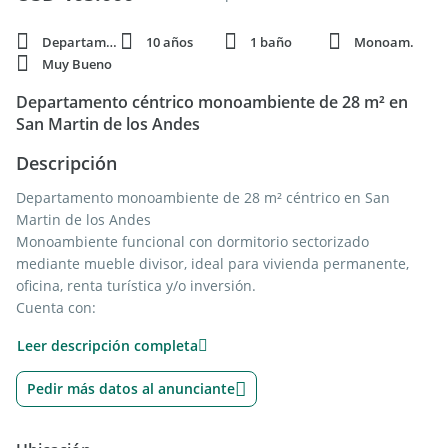
Departamento
10 años
1 baño
Monoam.
Muy Bueno
Departamento céntrico monoambiente de 28 m² en
San Martin de los Andes
Descripción
Departamento monoambiente de 28 m² céntrico en San
Martin de los Andes
Monoambiente funcional con dormitorio sectorizado
mediante mueble divisor, ideal para vivienda permanente,
oficina, renta turística y/o inversión.
Cuenta con:
• Cocina y comedor
Leer descripción completa
• 1 baño completo
• Quincho
Pedir más datos al anunciante
• Baulera
• Lavarropa compartido
• Caldera