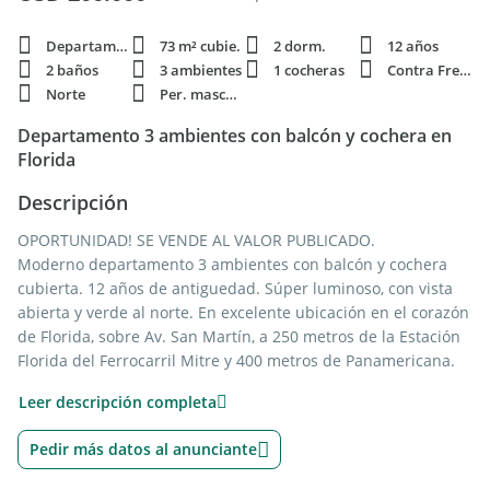
Departamento
73 m² cubie.
2 dorm.
12 años
2 baños
3 ambientes
1 cocheras
Contra Frente
Norte
Per. mascota
Departamento 3 ambientes con balcón y cochera en
Florida
Descripción
OPORTUNIDAD! SE VENDE AL VALOR PUBLICADO.
Moderno departamento 3 ambientes con balcón y cochera
cubierta. 12 años de antiguedad. Súper luminoso, con vista
abierta y verde al norte. En excelente ubicación en el corazón
de Florida, sobre Av. San Martín, a 250 metros de la Estación
Florida del Ferrocarril Mitre y 400 metros de Panamericana.
Leer descripción completa
Se encuentra en el cuarto piso al contrafrente de un edificio
de seis pisos. Semipiso con amplio ascensor. Losa radiante
Pedir más datos al anunciante
individual con caldera dual a gas.