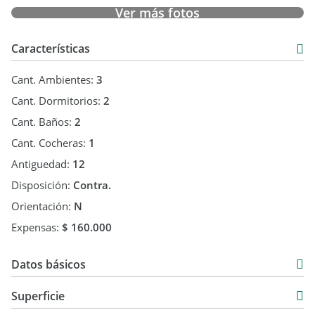
Florio Inmobiliaria | Av. Maipú 2236 Olivos Pdo. de Vte. López
Ver más fotos
| CMCPSI Mat. No 4167 | CUCICBA Mat. No 6780
Características
Cant. Ambientes:
3
Cant. Dormitorios:
2
Cant. Baños:
2
Cant. Cocheras:
1
Antiguedad:
12
Disposición:
Contra.
Orientación:
N
Expensas:
$ 160.000
Datos básicos
Departamento
Superficie
Venta