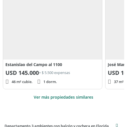
Estanislao del Campo al 1100
José Marm
USD
145.000
USD
16
+ $ 5.500 expensas
46 m² cubie.
1 dorm.
37 m² c
Ver más propiedades similares
Departamento 3 ambientes con balcón y cochera en Florida