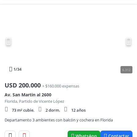
1
/34
6.312
USD
200.000
+ $160.000 expensas
Av. San Martin al 2600
Florida, Partido de Vicente López
73 m² cubie.
2 dorm.
12 años
Departamento 3 ambientes con balcón y cochera en Florida
WhatsApp
Contactar