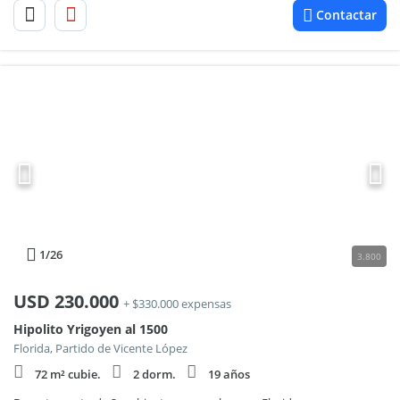
Contactar
1
/26
3.800
USD
230.000
+ $330.000 expensas
Hipolito Yrigoyen al 1500
Florida, Partido de Vicente López
72 m² cubie.
2 dorm.
19 años