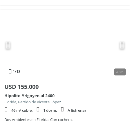
1
/18
4.001
USD
155.000
Hipolito Yrigoyen al 2400
Florida, Partido de Vicente López
46 m² cubie.
1 dorm.
A Estrenar
Dos Ambientes en Florida, Con cochera.