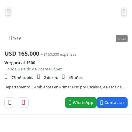
1
/19
4.022
USD
165.000
+ $160.000 expensas
Vergara al 1500
Florida, Partido de Vicente López
75 m² cubie.
2 dorm.
45 años
Departamento 3 Ambientes en Primer Piso por Escalera, a Pasos de Av. Maipú- En Venta
WhatsApp
Contactar