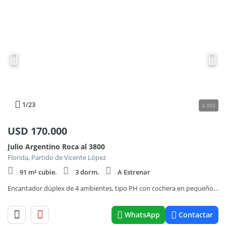
1
/23
4.002
USD
170.000
Julio Argentino Roca al 3800
Florida, Partido de Vicente López
91 m² cubie.
3 dorm.
A Estrenar
Encantador dúplex de 4 ambientes, tipo PH con cochera en pequeño condominio- En Venta
WhatsApp
Contactar