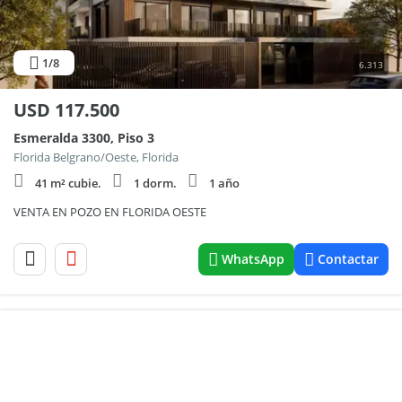
1
/8
6.313
USD
117.500
Esmeralda 3300, Piso 3
Florida Belgrano/Oeste, Florida
41 m² cubie.
1 dorm.
1 año
VENTA EN POZO EN FLORIDA OESTE
WhatsApp
Contactar