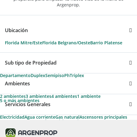
Argenprop.
Ubicación
Florida Mitre/Este
Florida Belgrano/Oeste
Barrio Platense
Sub tipo de Propiedad
Departamento
Duplex
Semipiso
Ph
Triplex
Ambientes
2 ambientes
3 ambientes
4 ambientes
1 ambiente
5 o más ambientes
Servicios Generales
Electricidad
Agua corriente
Gas natural
Ascensores principales
Ascensor
Ascensores de servicio
Permite Mascotas
Apto Profesional
Aire acondicionado individual
Apto Crédito
Cable
Calefacción
Calefacción tiro balanceado
Teléfono
Acceso para personas con movilidad reducida
Termotanque