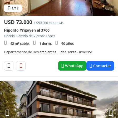
1
/18
6.314
USD
73.000
+ $50.000 expensas
Hipolito Yrigoyen al 3700
Florida, Partido de Vicente López
42 m² cubie.
1 dorm.
60 años
Departamento de Dos ambientes | Ideal renta - Inversor
WhatsApp
Contactar