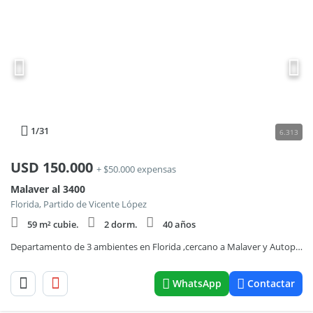
1
/31
6.313
USD
150.000
+ $50.000 expensas
Malaver al 3400
Florida, Partido de Vicente López
59 m² cubie.
2 dorm.
40 años
Departamento de 3 ambientes en Florida ,cercano a Malaver y Autopista Panamericana
WhatsApp
Contactar