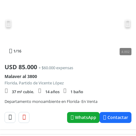
1
/16
4.002
USD
85.000
+ $60.000 expensas
Malaver al 3800
Florida, Partido de Vicente López
37 m² cubie.
14 años
1 baño
Departamento monoambiente en Florida- En Venta
WhatsApp
Contactar