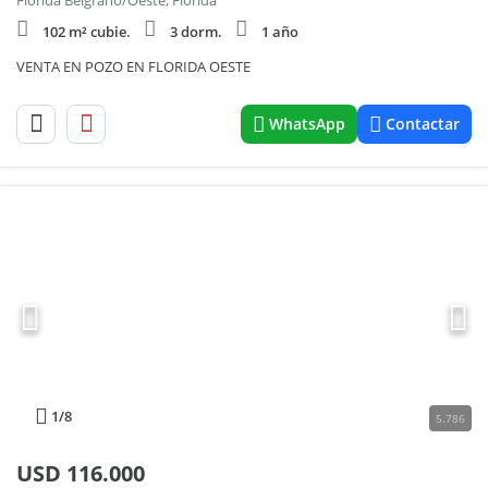
Florida Belgrano/Oeste, Florida
102 m² cubie.
3 dorm.
1 año
VENTA EN POZO EN FLORIDA OESTE
WhatsApp
Contactar
1
/8
5.786
USD
116.000