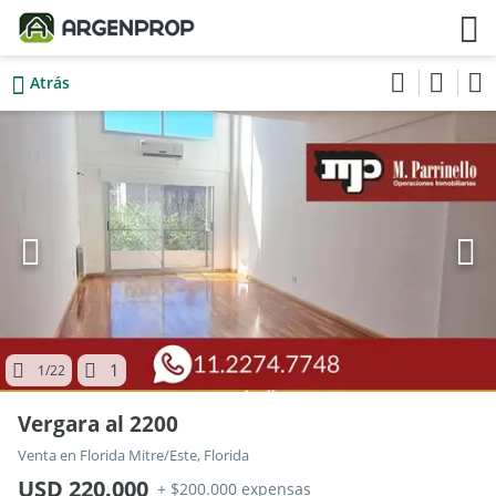
Atrás
1
1
/22
Vergara al 2200
Venta en Florida Mitre/Este, Florida
USD 220.000
+ $200.000 expensas