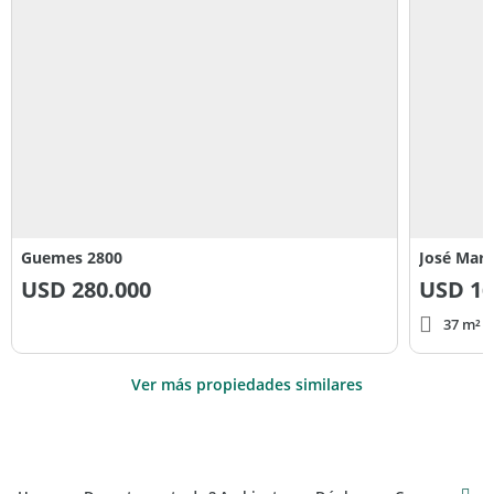
Guemes 2800
José Marm
USD
280.000
USD
16
37 m² c
Ver más propiedades similares