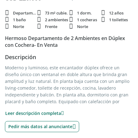
Departamento
73 m² cubie.
1 dorm.
12 años
1 baño
2 ambientes
1 cocheras
1 toilettes
Norte
Frente
Norte
Hermoso Departamento de 2 Ambientes en Dúplex
con Cochera- En Venta
Descripción
Moderno y luminoso, este encantador dúplex ofrece un
diseño único con ventanal en doble altura que brinda gran
amplitud y luz natural. En planta baja cuenta con un amplio
living-comedor, toilette de recepción, cocina, lavadero
independiente y balcón. En planta alta, dormitorio con gran
placard y baño completo. Equipado con calefacción por
radiadores mediante caldera dual individual, pisos
Leer descripción completa
plastificados, cortinas blackout en el living y dos aires
acondicionados. El edificio ofrece excelentes amenities: SUM
Pedir más datos al anunciante
con parrilla y terraza con piscina.
Las medidas son aproximadas y fueron suministradas por el