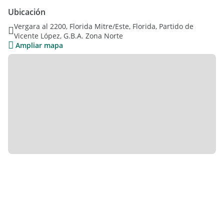
propietario.
Ubicación
Vergara al 2200, Florida Mitre/Este, Florida, Partido de
Corredora publica:
Vicente López, G.B.A. Zona Norte
Ampliar mapa
María Lucía Parrinello CSI 6495-CUCICBA 6845
.