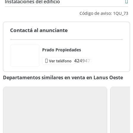
7
Instalaciones del edificio
Primera Categoria
Código de aviso: 1QU_73
Excelente
Vista ciudad
Contactá al anunciante
Prado Propiedades
4249477
Ver teléfono
Departamentos similares en venta en Lanus Oeste