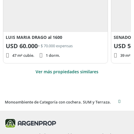
LUIS MARIA DRAGO al 1600
SENADOR 
USD
60.000
USD
56
+ $ 70.000 expensas
47 m² cubie.
1 dorm.
39 m² c
Ver más propiedades similares
Monoambiente de Categoría con cochera. SUM y Terraza.