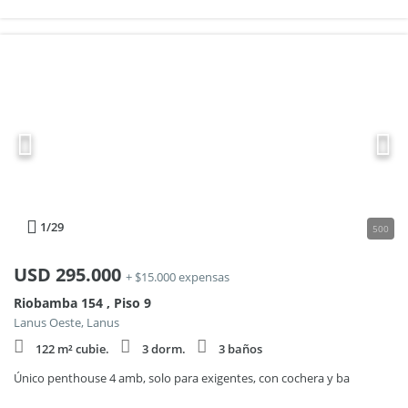
1
/29
500
USD
295.000
+ $15.000 expensas
Riobamba 154 , Piso 9
Lanus Oeste, Lanus
122 m² cubie.
3 dorm.
3 baños
Único penthouse 4 amb, solo para exigentes, con cochera y ba