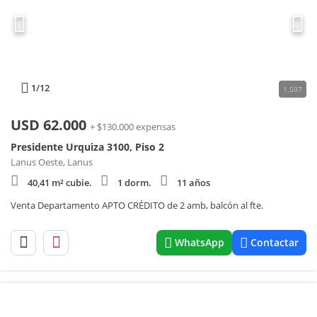
1
/12
1.507
USD
62.000
+ $130.000 expensas
Presidente Urquiza 3100, Piso 2
Lanus Oeste, Lanus
40,41 m² cubie.
1 dorm.
11 años
Venta Departamento APTO CRÉDITO de 2 amb, balcón al fte.
WhatsApp
Contactar