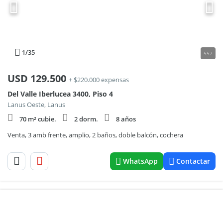
1
/35
557
USD
129.500
+ $220.000 expensas
Del Valle Iberlucea 3400, Piso 4
Lanus Oeste, Lanus
70 m² cubie.
2 dorm.
8 años
Venta, 3 amb frente, amplio, 2 baños, doble balcón, cochera
WhatsApp
Contactar