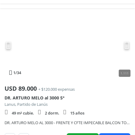
1
/34
1.111
USD
89.000
+ $120.000 expensas
DR. ARTURO MELO al 3000 5°
Lanus, Partido de Lanús
49 m² cubie.
2 dorm.
15 años
DR. ARTURO MELO AL 3000 - FRENTE Y CFTE IMPECABLE BALCON TODO SOL