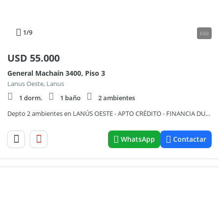
1
/9
650
USD
55.000
General Machaín 3400, Piso 3
Lanus Oeste, Lanus
1 dorm.
1 baño
2 ambientes
Depto 2 ambientes en LANÚS OESTE - APTO CRÉDITO - FINANCIA DUEÑO - IDEAL PARA INVERSIÓN
WhatsApp
Contactar