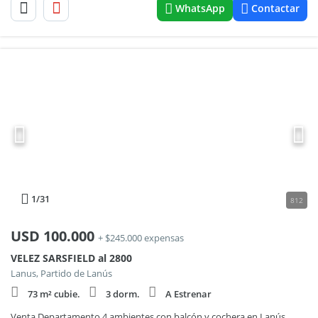
WhatsApp
Contactar
1
/31
812
USD
100.000
+ $245.000 expensas
VELEZ SARSFIELD al 2800
Lanus, Partido de Lanús
73 m² cubie.
3 dorm.
A Estrenar
Venta Departamento 4 ambientes con balcón y cochera en Lanús