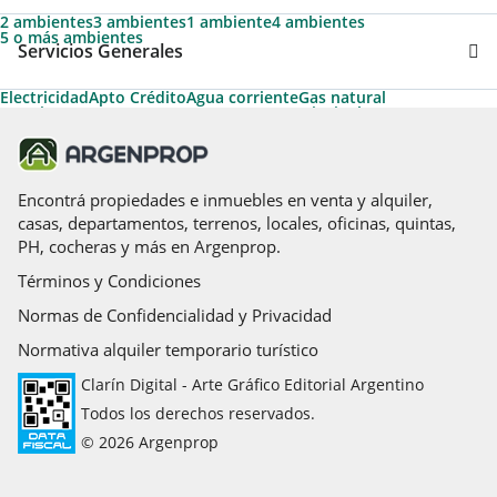
2 ambientes
3 ambientes
1 ambiente
4 ambientes
5 o más ambientes
Servicios Generales
Electricidad
Apto Crédito
Agua corriente
Gas natural
Permite Mascotas
Ascensor
Ascensores principales
Aire acondicionado individual
Cable
Ascensores de servicio
Apto Profesional
Teléfono
Pileta
Calefacción
Parrilla
Termotanque
Caldera
Calefacción tiro balanceado
Acceso para personas con movilidad reducida
Agua caliente
Encontrá propiedades e inmuebles en venta y alquiler,
casas, departamentos, terrenos, locales, oficinas, quintas,
PH, cocheras y más en Argenprop.
Términos y Condiciones
Normas de Confidencialidad y Privacidad
Normativa alquiler temporario turístico
Clarín Digital - Arte Gráfico Editorial Argentino
Todos los derechos reservados.
© 2026 Argenprop