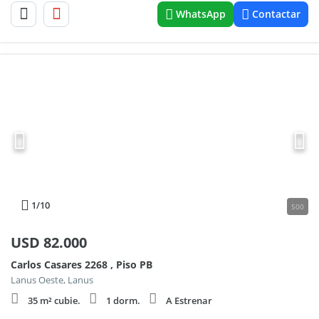
WhatsApp
Contactar
1
/10
500
USD
82.000
Carlos Casares 2268 , Piso PB
Lanus Oeste, Lanus
35 m² cubie.
1 dorm.
A Estrenar