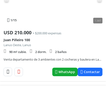
1
/15
1.587
USD
210.000
+ $200.000 expensas
Juan Piñeiro 100
Lanus Oeste, Lanus
90 m² cubie.
2 dorm.
2 baños
Venta departamento de 3 ambientes con 2 cocheras y baulera en Lanús Oeste
WhatsApp
Contactar