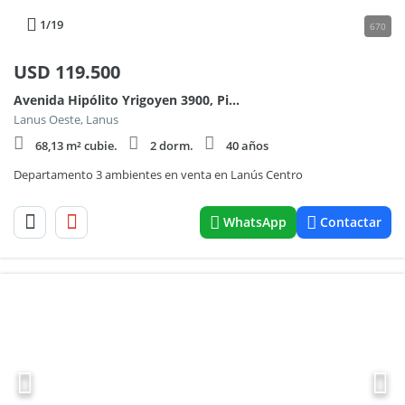
1
/19
670
USD
119.500
Avenida Hipólito Yrigoyen 3900, Piso 17
Lanus Oeste, Lanus
68,13 m² cubie.
2 dorm.
40 años
Departamento 3 ambientes en venta en Lanús Centro
WhatsApp
Contactar