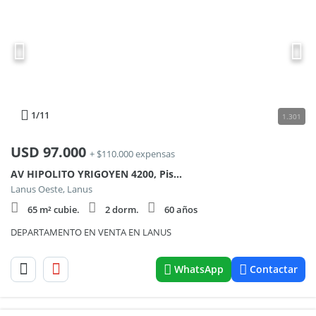
1
/11
1.301
USD
97.000
+ $110.000 expensas
AV HIPOLITO YRIGOYEN 4200, Piso 2
Lanus Oeste, Lanus
65 m² cubie.
2 dorm.
60 años
DEPARTAMENTO EN VENTA EN LANUS
WhatsApp
Contactar