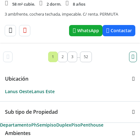
58 m² cubie.
2 dorm.
8 años
3 ambfrente, cochera techada, impecable. C/ renta. PERMUTA
WhatsApp
Contactar
1
2
3
52
...
Ubicación
Lanus Oeste
Lanus Este
Sub tipo de Propiedad
Departamento
Ph
Semipiso
Duplex
Piso
Penthouse
Ambientes