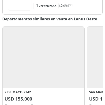
40 m2
4249477
Ver teléfono
Departamentos similares en venta en Lanus Oeste
2 DE MAYO 2742
San Marti
USD
155.000
USD
11