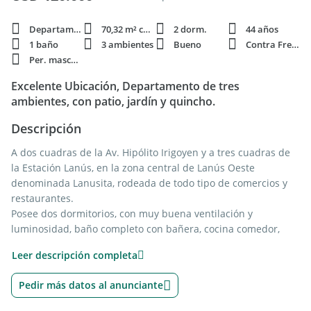
Departamento
70,32 m² cubie.
2 dorm.
44 años
1 baño
3 ambientes
Bueno
Contra Frente
Per. mascota
Excelente Ubicación, Departamento de tres
ambientes, con patio, jardín y quincho.
Descripción
A dos cuadras de la Av. Hipólito Irigoyen y a tres cuadras de
la Estación Lanús, en la zona central de Lanús Oeste
denominada Lanusita, rodeada de todo tipo de comercios y
restaurantes.
Posee dos dormitorios, con muy buena ventilación y
luminosidad, baño completo con bañera, cocina comedor,
lavadero por separado, y un amplio living-comedor. La
Leer descripción completa
característica más sobresaliente del inmueble es que posee
patio, jardín y un quincho sobre una superficie de ciento
Pedir más datos al anunciante
treinta y seis metros cuadrados que lo hace único, y similar a
una casa.