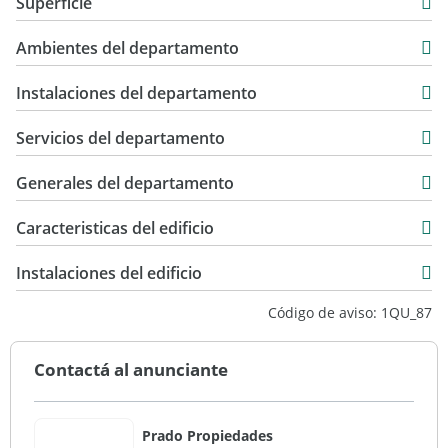
Superficie
Venta
70,32 m2
USD 120.000
Ambientes del departamento
136,17 m2
214,25 m2
Instalaciones del departamento
Servicios del departamento
Generales del departamento
Caracteristicas del edificio
5
Instalaciones del edificio
3
Código de aviso: 1QU_87
44
Entre Medianeras
Contactá al anunciante
Otro
Bueno
Prado Propiedades
10 m2