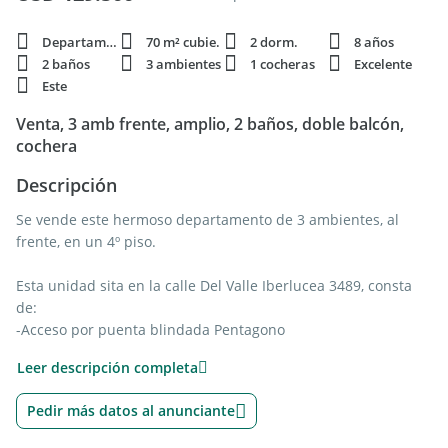
Departamento
70 m² cubie.
2 dorm.
8 años
2 baños
3 ambientes
1 cocheras
Excelente
Este
Venta, 3 amb frente, amplio, 2 baños, doble balcón,
cochera
Descripción
Se vende este hermoso departamento de 3 ambientes, al
frente, en un 4º piso.
Esta unidad sita en la calle Del Valle Iberlucea 3489, consta
de:
-Acceso por puenta blindada Pentagono
-Amplio living comedor al frente de 7,80 x 2,75 con pisos de
Leer descripción completa
porcellanato y terminación en pared con simil piedra y
mobilario hecho a medida. Gran ventanal con acceso a
Pedir más datos al anunciante
primer balcón.
-Primer balcón con espacio de lavadero, pileta, espacio de