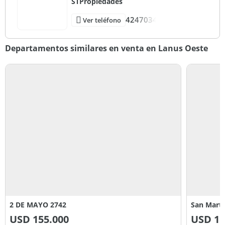
STPropiedades
4247034
Ver teléfono
Departamentos similares en venta en Lanus Oeste
2 DE MAYO 2742
San Marti
USD
155.000
USD
11