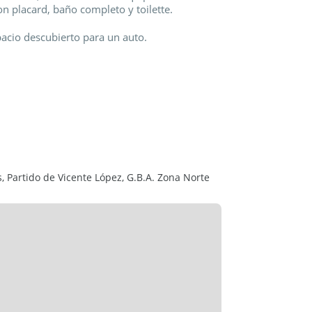
 placard, baño completo y toilette.
acio descubierto para un auto.
do general y en entorno residencial tranquilo.
lo informativo.
rario de atención es de lunes a viernes de
:00hs.
101
s, Partido de Vicente López, G.B.A. Zona Norte