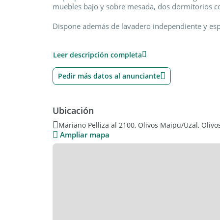
muebles bajo y sobre mesada, dos dormitorios con
Dispone además de lavadero independiente y esp
Ubicado en edificio de solo 3 pisos, en buen esta
Leer descripción completa
Las medidas y superficies son aproximadas a titu
Pedir más datos al anunciante
Nos encontramos en Martínez y Olivos. Nuestro ho
Ubicación
10:00hs a 18:00hs y los sábados de 10:00hs a 14
Código de referencia de la propiedad: MAP5788
Mariano Pelliza al 2100, Olivos Maipu/Uzal, Olivo
Ampliar mapa
Javier Martin CMCPSI 4513
MARTIN PROPIEDADES.