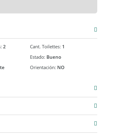
s:
2
Cant. Toilettes:
1
Estado:
Bueno
te
Orientación:
NO
000