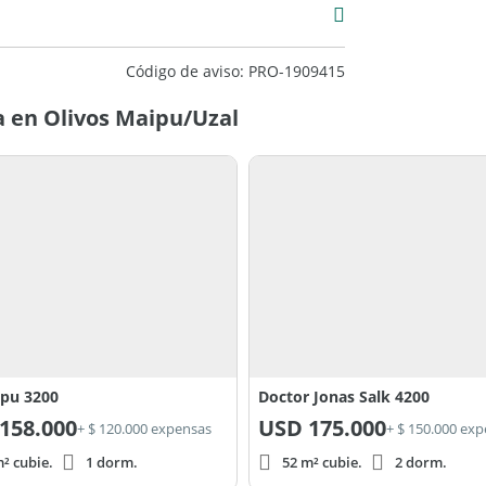
Código de aviso: PRO-1909415
 en Olivos Maipu/Uzal
pu 3200
Doctor Jonas Salk 4200
158.000
USD
175.000
+ $ 120.000 expensas
+ $ 150.000 ex
² cubie.
1 dorm.
52 m² cubie.
2 dorm.