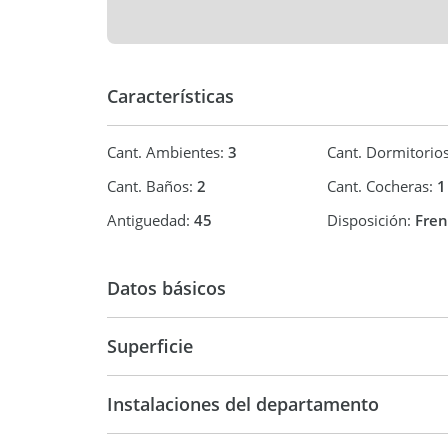
Características
Cant. Ambientes:
3
Cant. Dormitorio
Cant. Baños:
2
Cant. Cocheras:
1
Antiguedad:
45
Disposición:
Fren
Datos básicos
Venta
USD 165.
Superficie
68 m2
90 m2
Instalaciones del departamento