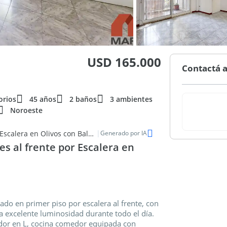
USD 165.000
Contactá a
orios
45 años
2 baños
3 ambientes
Noroeste
|
Departamento en Venta 3 Ambientes al frente por Escalera en Olivos con Balcon
Generado por IA
 al frente por Escalera en
o en primer piso por escalera al frente, con
a excelente luminosidad durante todo el día.
dor en L, cocina comedor equipada con