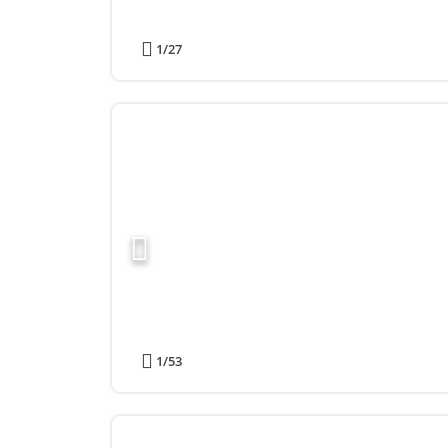
1
/27
1
/53