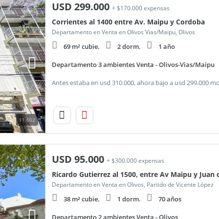
USD
299.000
+ $170.000 expensas
Corrientes al 1400 entre Av. Maipu y Cordoba
Departamento en Venta en Olivos Vias/Maipu, Olivos
69 m² cubie.
2 dorm.
1 año
Departamento 3 ambientes Venta - Olivos-Vias/Maipu
11.602
USD
95.000
+ $300.000 expensas
Ricardo Gutierrez al 1500, entre Av Maipu y Juan 
Departamento en Venta en Olivos, Partido de Vicente López
38 m² cubie.
1 dorm.
70 años
Departamento 2 ambientes Venta - Olivos