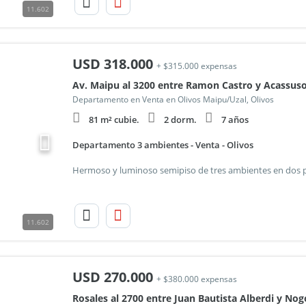
11.602
USD
318.000
+ $315.000 expensas
Av. Maipu al 3200 entre Ramon Castro y Acassus
Departamento en Venta en Olivos Maipu/Uzal, Olivos
81 m² cubie.
2 dorm.
7 años
Departamento 3 ambientes - Venta - Olivos
11.602
USD
270.000
+ $380.000 expensas
Rosales al 2700 entre Juan Bautista Alberdi y No