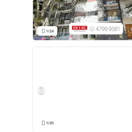
1
/24
1
/35