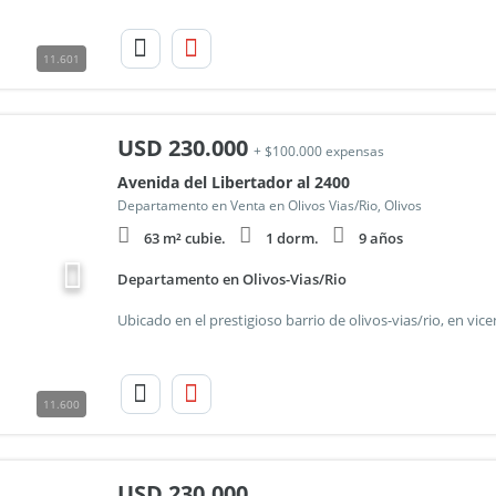
11.601
USD
230.000
+ $100.000 expensas
Avenida del Libertador al 2400
Departamento en Venta en Olivos Vias/Rio, Olivos
63 m² cubie.
1 dorm.
9 años
Departamento en Olivos-Vias/Rio
11.600
USD
230.000