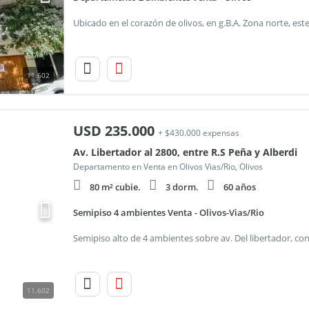
11.602
USD
235.000
+ $430.000 expensas
Av. Libertador al 2800, entre R.S Peña y Alberdi
Departamento en Venta en Olivos Vias/Rio, Olivos
80 m² cubie.
3 dorm.
60 años
Semipiso 4 ambientes Venta - Olivos-Vias/Rio
11.602