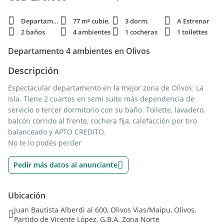
Departamento
77 m² cubie.
3 dorm.
A Estrenar
2 baños
4 ambientes
1 cocheras
1 toilettes
Departamento 4 ambientes en Olivos
Descripción
Espectacular departamento en la mejor zona de Olivos: La
Isla. Tiene 2 cuartos en semi suite más dependencia de
servicio o tercer dormitorio con su baño. Toilette, lavadero,
balcón corrido al frente, cochera fija, calefacción por tiro
balanceado y APTO CREDITO.
No te lo podés perder
Pedir más datos al anunciante
Ubicación
Juan Bautista Alberdi al 600, Olivos Vias/Maipu, Olivos,
Partido de Vicente López, G.B.A. Zona Norte