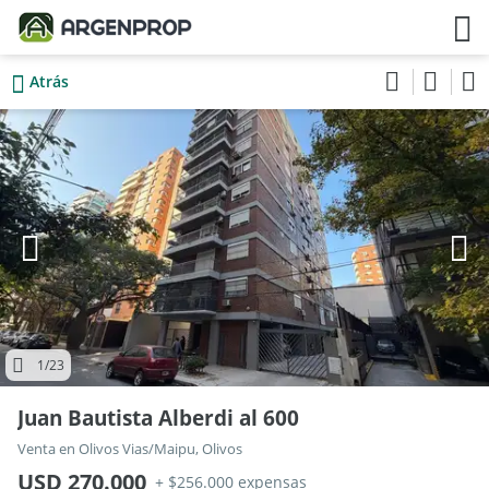
Atrás
1
/23
Juan Bautista Alberdi al 600
Venta en Olivos Vias/Maipu, Olivos
USD 270.000
+ $256.000 expensas