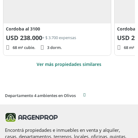
Cordoba al 3100
Cordoba a
USD
238.000
USD
23
+ $ 3.700 expensas
68 m² cubie.
3 dorm.
68 m² c
Ver más propiedades similares
Departamento 4 ambientes en Olivos
Encontrá propiedades e inmuebles en venta y alquiler,
casas, departamentos, terrenos, locales, oficinas, quintas,