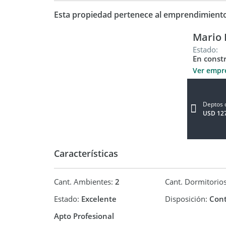
Esta propiedad pertenece al emprendimient
Financiación.
Boleto en Dólares al 70% o menos , se adecua a p
Mario 
Pesos con ajuste de la Cámara Argentina de la Co
Estado:
Entrega Noviembre 2026
En const
Comision 4% SIN I.V.A
Fbentancur & lj Aceto
Ver empr
Brokers Inmobiliarios- Emprendimientos.
Deptos 
M.N 4018
USD 12
Características
Cant. Ambientes:
2
Cant. Dormitorio
Estado:
Excelente
Disposición:
Cont
Apto Profesional