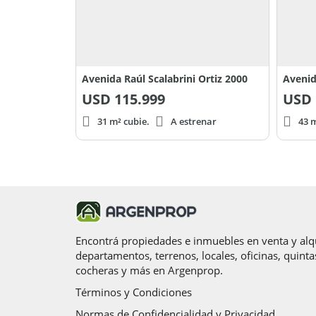
Avenida Raúl Scalabrini Ortiz 2000
Avenid
USD
115.999
USD
31 m² cubie.
A estrenar
43 m
Encontrá propiedades e inmuebles en venta y alqu
departamentos, terrenos, locales, oficinas, quinta
cocheras y más en Argenprop.
Términos y Condiciones
Normas de Confidencialidad y Privacidad