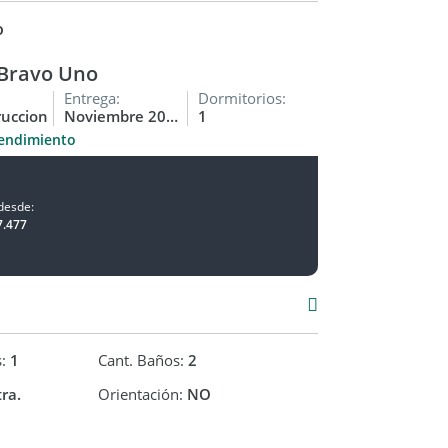
o
osibilidaes de cada cliente % y 15 cuotas en
Bravo Uno
nstrucción.
Entrega:
Dormitorios:
ruccion
Noviembre 2026
1
endimiento
desde:
7.477
s:
1
Cant. Baños:
2
ra.
Orientación:
NO