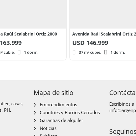
a Raúl Scalabrini Ortiz 2000
Avenida Raúl Scalabrini Ortiz 
163.999
USD
146.999
² cubie.
1 dorm.
37 m² cubie.
1 dorm.
Mapa de sitio
Contáct
iler, casas,
Escribinos a
Emprendimientos
s, PH,
info@argen
Countries y Barrios Cerrados
Garantías de alquiler
Noticias
Seguino