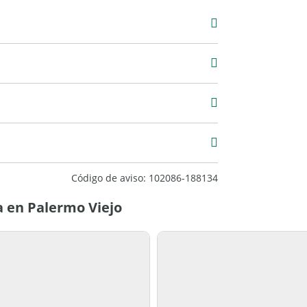
Venta
USD 131.895
8 m2
59 m2
4
Entre
Código de aviso: 102086-188134
Medianeras
 en Palermo Viejo