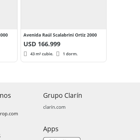
2000
Avenida Raúl Scalabrini Ortiz 2000
USD
166.999
43 m² cubie.
1 dorm.
anos
Grupo Clarín
clarín.com
prop.com
Apps
s