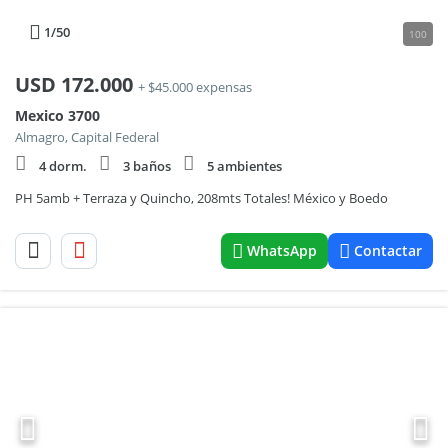
1
/50
100
USD
172.000
+ $45.000 expensas
Mexico 3700
Almagro, Capital Federal
4 dorm.
3 baños
5 ambientes
PH 5amb + Terraza y Quincho, 208mts Totales! México y Boedo
WhatsApp
Contactar