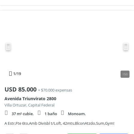
1
/19
150
USD
85.000
+ $70.000 expensas
Avenida Triunvirato 2800
Villa Ortuzar, Capital Federal
37 m² cubie.
1 baño
Monoam.
A Estr,Fte 6to,Amb Divisbl t/Loft, 42mts,BlconAtzdo,Sum,Gym!