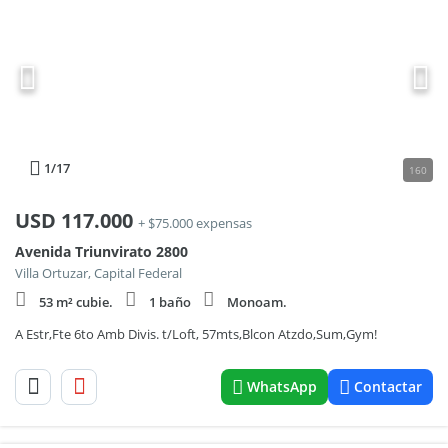
1
/17
160
USD
117.000
+ $75.000 expensas
Avenida Triunvirato 2800
Villa Ortuzar, Capital Federal
53 m² cubie.
1 baño
Monoam.
A Estr,Fte 6to Amb Divis. t/Loft, 57mts,Blcon Atzdo,Sum,Gym!
WhatsApp
Contactar