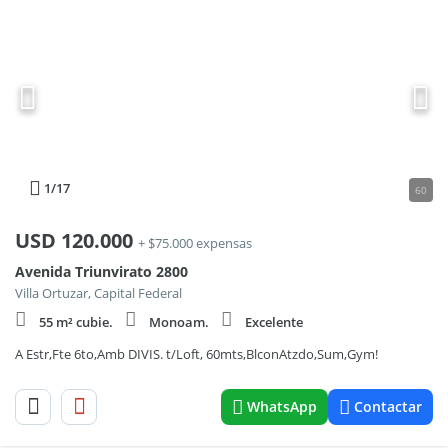
1
/17
60
USD
120.000
+ $75.000 expensas
Avenida Triunvirato 2800
Villa Ortuzar, Capital Federal
55 m² cubie.
Monoam.
Excelente
A Estr,Fte 6to,Amb DIVIS. t/Loft, 60mts,BlconAtzdo,Sum,Gym!
WhatsApp
Contactar