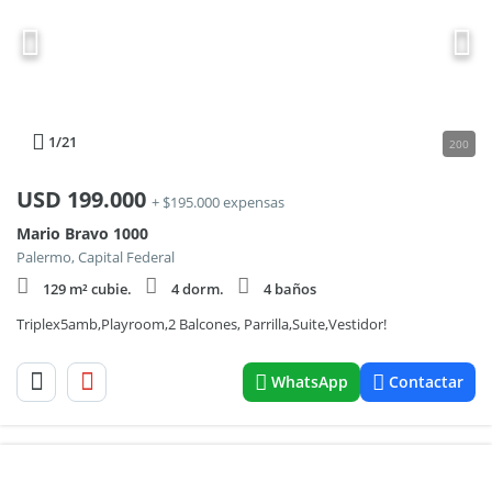
1
/21
200
USD
199.000
+ $195.000 expensas
Mario Bravo 1000
Palermo, Capital Federal
129 m² cubie.
4 dorm.
4 baños
Triplex5amb,Playroom,2 Balcones, Parrilla,Suite,Vestidor!
WhatsApp
Contactar