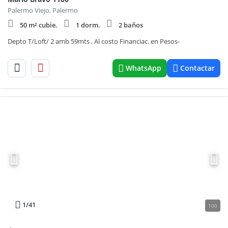
Palermo Viejo, Palermo
50 m² cubie.
1 dorm.
2 baños
Depto T/Loft/ 2 amb 59mts , Al costo Financiac. en Pesos-
WhatsApp
Contactar
1
/41
100