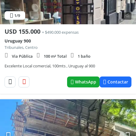
1
/9
201
USD
155.000
+ $490.000 expensas
Uruguay 900
Tribunales, Centro
Via Pública
100 m² Total
1 baño
Excelente Local comercial, 100mts , Uruguay al 900
WhatsApp
Contactar