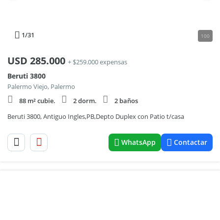
1
/31
100
USD
285.000
+ $259.000 expensas
Beruti 3800
Palermo Viejo, Palermo
88 m² cubie.
2 dorm.
2 baños
Beruti 3800, Antiguo Ingles,PB,Depto Duplex con Patio t/casa
WhatsApp
Contactar