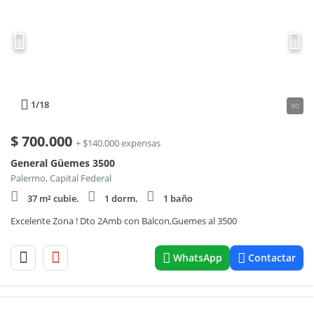
1
/18
90
$
700.000
+ $140.000 expensas
General Güemes 3500
Palermo, Capital Federal
37 m² cubie.
1 dorm.
1 baño
Excelente Zona ! Dto 2Amb con Balcon,Guemes al 3500
WhatsApp
Contactar