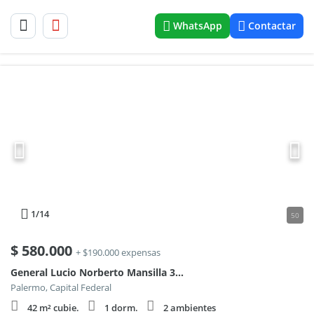
WhatsApp
Contactar
1
/14
50
$
580.000
+ $190.000 expensas
General Lucio Norberto Mansilla 3500
Palermo, Capital Federal
42 m² cubie.
1 dorm.
2 ambientes