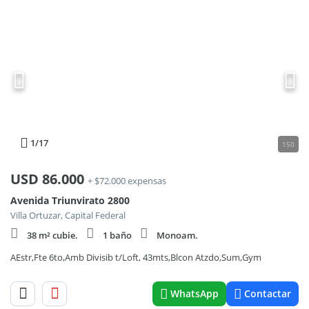
1
/17
150
USD
86.000
+ $72.000 expensas
Avenida Triunvirato 2800
Villa Ortuzar, Capital Federal
38 m² cubie.
1 baño
Monoam.
AEstr,Fte 6to,Amb Divisib t/Loft, 43mts,Blcon Atzdo,Sum,Gym
WhatsApp
Contactar