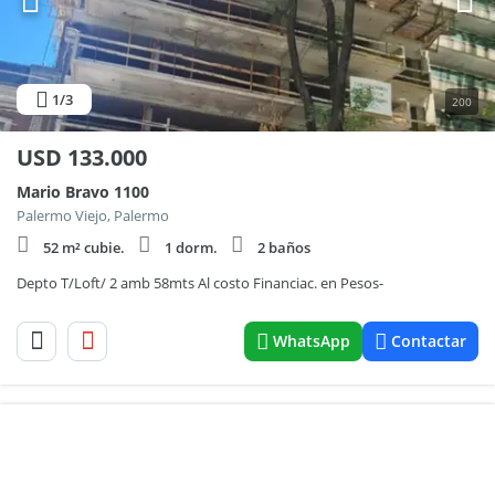
1
/3
200
USD
133.000
Mario Bravo 1100
Palermo Viejo, Palermo
52 m² cubie.
1 dorm.
2 baños
Depto T/Loft/ 2 amb 58mts Al costo Financiac. en Pesos-
WhatsApp
Contactar