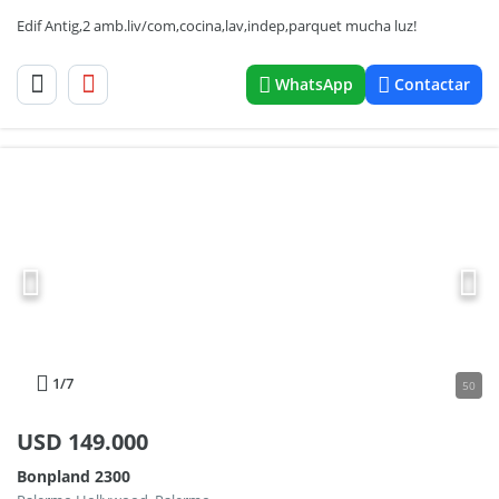
Edif Antig,2 amb.liv/com,cocina,lav,indep,parquet mucha luz!
WhatsApp
Contactar
1
/7
50
USD
149.000
Bonpland 2300