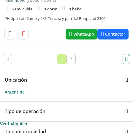
Palermo Hollywood, Palermo
50 m² cubie.
1 dorm.
1 baño
PH tipo Loft 2amb y 1/2, Terraza y parrilla! Bonpland 2300
WhatsApp
Contactar
1
2
Ubicación
Argentina
Tipo de operación
Venta
Alquiler
Tipo de propiedad