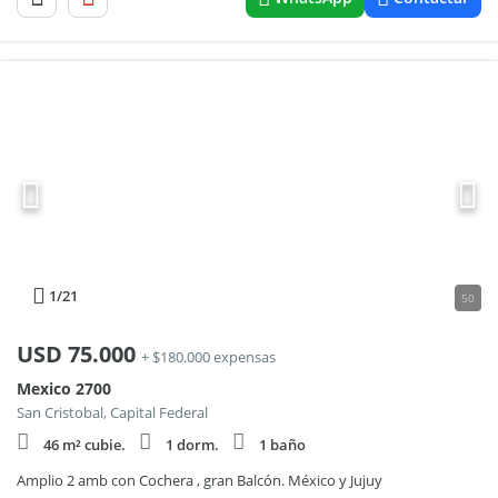
1
/21
50
USD
75.000
+ $180.000 expensas
Mexico 2700
San Cristobal, Capital Federal
46 m² cubie.
1 dorm.
1 baño
Amplio 2 amb con Cochera , gran Balcón. México y Jujuy