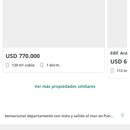
Edif. Acan
USD
770.000
USD
65
120 m² cubie.
1 dorm.
112 m² 
Ver más propiedades similares
Sensacional departamento con vista y salida al mar en Punta Ballena, Uruguay.