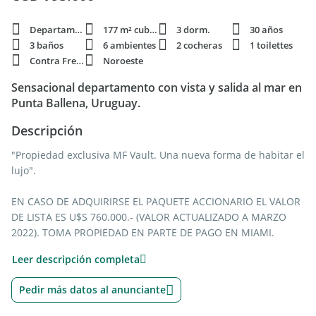
Departamento
177 m² cubie.
3 dorm.
30 años
3 baños
6 ambientes
2 cocheras
1 toilettes
Contra Frente
Noroeste
Sensacional departamento con vista y salida al mar en
Punta Ballena, Uruguay.
Descripción
"Propiedad exclusiva MF Vault. Una nueva forma de habitar el
lujo".
EN CASO DE ADQUIRIRSE EL PAQUETE ACCIONARIO EL VALOR
DE LISTA ES U$S 760.000.- (VALOR ACTUALIZADO A MARZO
2022). TOMA PROPIEDAD EN PARTE DE PAGO EN MIAMI.
Increíble Piso de soberbia calidad constructiva, con plena
Leer descripción completa
vista al mar desde todos los ambientes.
Edificio de categoría llamado Acantilados, con salida directa
Pedir más datos al anunciante
al mar con playa propia.
Soñado lugar con mucho encanto, justo al lado de Casa