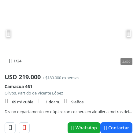
1
/24
2.600
USD
219.000
+ $180.000 expensas
Camacuá 461
Olivos, Partido de Vicente López
69 m² cubie.
1 dorm.
9 años
Divino departamento en dúplex con cochera en alquiler a metros del puerto de Olivos, Vicente López.
WhatsApp
Contactar