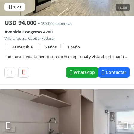
1
/23
15.205
USD
94.000
+ $93.000 expensas
Avenida Congreso 4700
Villa Urquiza, Capital Federal
33 m² cubie.
6 años
1 baño
Luminoso departamento con cochera opcional y vista abierta hacia el contrafrente en Villa Urquiza.
WhatsApp
Contactar