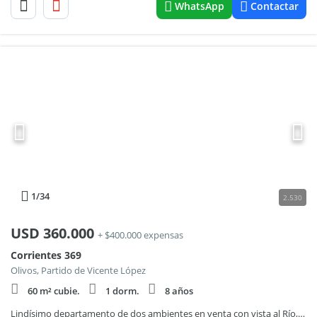
WhatsApp
Contactar
1
/34
2.530
USD
360.000
+ $400.000 expensas
Corrientes 369
Olivos, Partido de Vicente López
60 m² cubie.
1 dorm.
8 años
Lindísimo departamento de dos ambientes en venta con vista al Río, ubicado en el Puerto de Olivos.