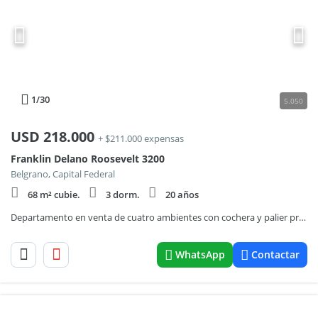
1
/30
5.050
USD
218.000
+ $211.000 expensas
Franklin Delano Roosevelt 3200
Belgrano, Capital Federal
68 m² cubie.
3 dorm.
20 años
Departamento en venta de cuatro ambientes con cochera y palier privado en Belgrano.
WhatsApp
Contactar