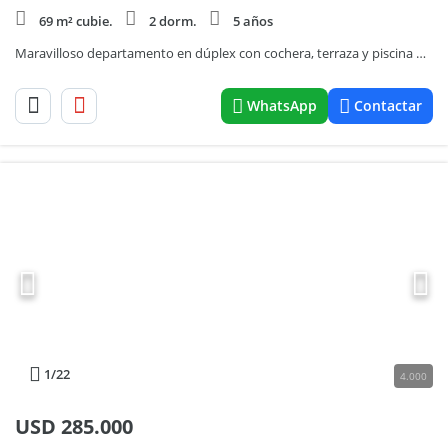
69 m² cubie.
2 dorm.
5 años
Maravilloso departamento en dúplex con cochera, terraza y piscina propia en venta, en Vicente López.
WhatsApp
Contactar
1
/22
4.000
USD
285.000