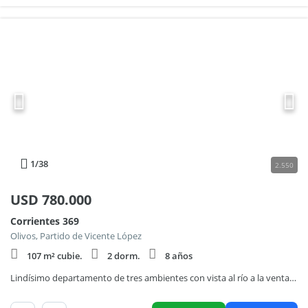
1
/38
2.550
USD
780.000
Corrientes 369
Olivos, Partido de Vicente López
107 m² cubie.
2 dorm.
8 años
Lindísimo departamento de tres ambientes con vista al río a la venta, en el Puerto de Olivos.