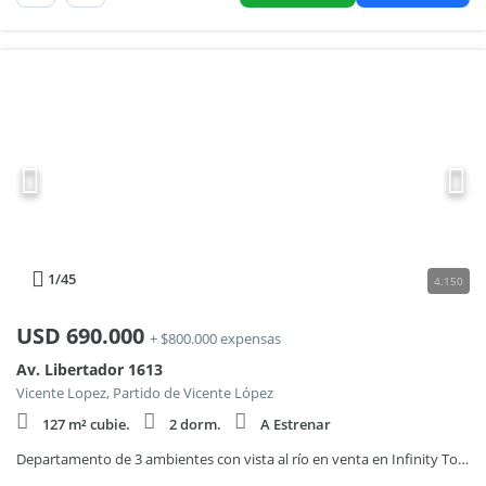
1
/45
4.150
USD
690.000
+ $800.000 expensas
Av. Libertador 1613
Vicente Lopez, Partido de Vicente López
127 m² cubie.
2 dorm.
A Estrenar
Departamento de 3 ambientes con vista al río en venta en Infinity Towers, Vicente López.