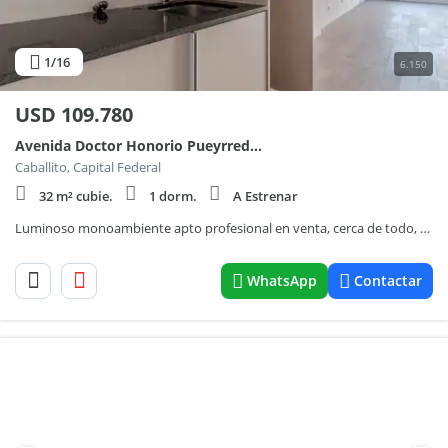
1
/16
6.150
USD
109.780
Avenida Doctor Honorio Pueyrredón 1100
Caballito, Capital Federal
32 m² cubie.
1 dorm.
A Estrenar
Luminoso monoambiente apto profesional en venta, cerca de todo, en Caballito.
WhatsApp
Contactar