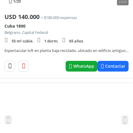
1
/20
3.003
USD
140.000
+ $180.000 expensas
Cuba 1800
Belgrano, Capital Federal
55 m² cubie.
1 dorm.
65 años
Espectacular loft en planta baja reciclado, ubicado en edificio antiguo en Belgrano.
WhatsApp
Contactar