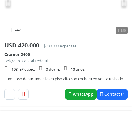
1
/42
5.250
USD
420.000
+ $700.000 expensas
Crámer 2400
Belgrano, Capital Federal
108 m² cubie.
3 dorm.
10 años
Luminoso departamento en piso alto con cochera en venta ubicado en Torre Essence, Belgrano.
WhatsApp
Contactar