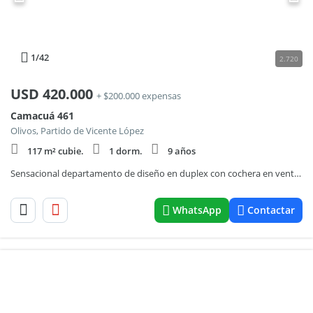
1
/42
2.720
USD
420.000
+ $200.000 expensas
Camacuá 461
Olivos, Partido de Vicente López
117 m² cubie.
1 dorm.
9 años
Sensacional departamento de diseño en duplex con cochera en venta y alquiler en el Puerto de Olivos.
WhatsApp
Contactar