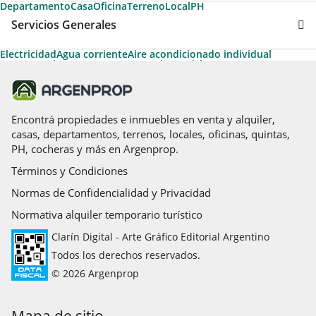
Departamento
Casa
Oficina
Terreno
Local
PH
Servicios Generales
Electricidad
Agua corriente
Aire acondicionado individual
Gas natural
Ascensor
Ascensores de servicio
Ascensores principales
Aire acondicionado central
Desayunador
Apto Profesional
Agua cloaca
Apto Crédito
Artefactos de cocina
Luz eléctrica
Calefon
Cable
Amoblado
Termotanque
Encontrá propiedades e inmuebles en venta y alquiler,
casas, departamentos, terrenos, locales, oficinas, quintas,
PH, cocheras y más en Argenprop.
Términos y Condiciones
Normas de Confidencialidad y Privacidad
Normativa alquiler temporario turístico
Clarín Digital - Arte Gráfico Editorial Argentino
Todos los derechos reservados.
© 2026 Argenprop