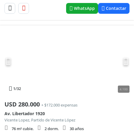
WhatsApp
Contactar
1
/32
4.100
USD
280.000
+ $172.000 expensas
Av. Libertador 1920
Vicente Lopez, Partido de Vicente López
76 m² cubie.
2 dorm.
30 años