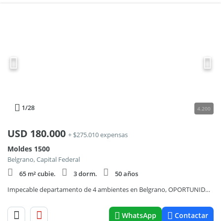
1
/28
4.200
USD
180.000
+ $275.010 expensas
Moldes 1500
Belgrano, Capital Federal
65 m² cubie.
3 dorm.
50 años
Impecable departamento de 4 ambientes en Belgrano, OPORTUNIDAD!
WhatsApp
Contactar