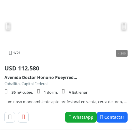
1
/21
4.300
USD
112.580
Avenida Doctor Honorio Pueyrredón 1100
Caballito, Capital Federal
36 m² cubie.
1 dorm.
A Estrenar
Luminoso monoambiente apto profesional en venta, cerca de todo, en Caballito.
WhatsApp
Contactar