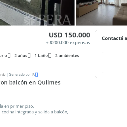
USD 150.000
Contactá a
+ $200.000 expensas
orio
2 años
1 baño
2 ambientes
|
enta
Generado por IA
con balcón en Quilmes
a en primer piso.
ocina integrada y salida a balcón,