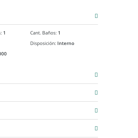
s:
1
Cant. Baños:
1
Disposición:
Interno
000
000