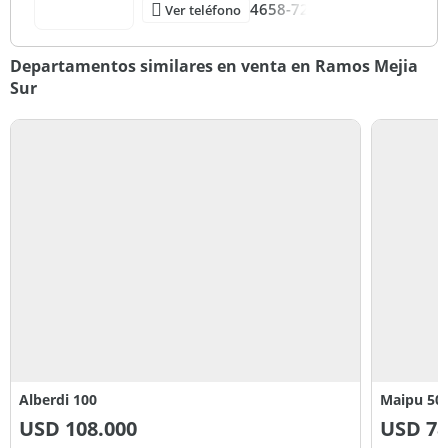
4658-72
Ver teléfono
Departamentos similares en venta en Ramos Mejia
Sur
Alberdi 100
Maipu 50
USD
108.000
USD
78