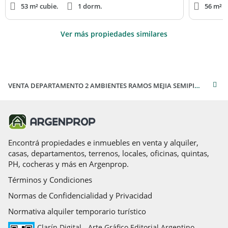
53 m² cubie.
1 dorm.
56 m² c
Ver más propiedades similares
VENTA DEPARTAMENTO 2 AMBIENTES RAMOS MEJIA SEMIPISO AL FRENTE CON BALCÓN
Encontrá propiedades e inmuebles en venta y alquiler,
casas, departamentos, terrenos, locales, oficinas, quintas,
PH, cocheras y más en Argenprop.
Términos y Condiciones
Normas de Confidencialidad y Privacidad
Normativa alquiler temporario turístico
Clarín Digital - Arte Gráfico Editorial Argentino