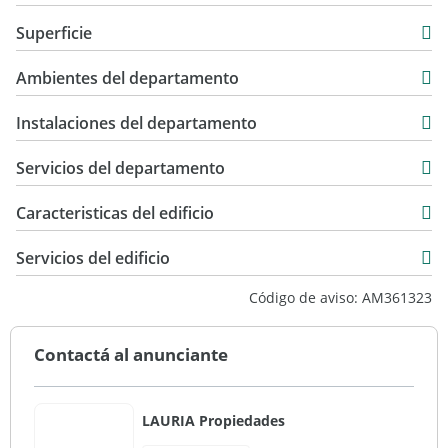
Departamento
Superficie
Venta
42 m2
USD 89.000
Ambientes del departamento
2 m2
44 m2
Instalaciones del departamento
Servicios del departamento
Caracteristicas del edificio
6
Servicios del edificio
2
Código de aviso: AM361323
1
Entre Medianeras
Contactá al anunciante
Excelente
LAURIA Propiedades