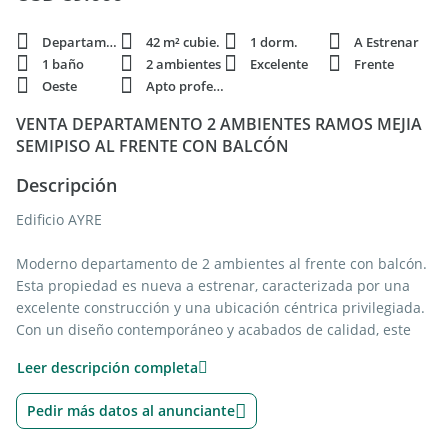
Departamento
42 m² cubie.
1 dorm.
A Estrenar
1 baño
2 ambientes
Excelente
Frente
Oeste
Apto profesi.
VENTA DEPARTAMENTO 2 AMBIENTES RAMOS MEJIA
SEMIPISO AL FRENTE CON BALCÓN
Descripción
Edificio AYRE
Moderno departamento de 2 ambientes al frente con balcón.
Esta propiedad es nueva a estrenar, caracterizada por una
excelente construcción y una ubicación céntrica privilegiada.
Con un diseño contemporáneo y acabados de calidad, este
departamento ofrece un espacio luminoso y confortable para
Leer descripción completa
disfrutar. Ideal para quienes buscan comodidad y practicidad
en una ubicación conveniente. ¡No pierdas la oportunidad de
Pedir más datos al anunciante
adquirir este inmueble único!