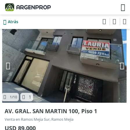
Atrás
1
1
/10
AV. GRAL. SAN MARTIN 100, Piso 1
Venta en Ramos Mejia Sur, Ramos Mejia
USD 89.000