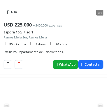
1
/16
800
USD
225.000
+ $400.000 expensas
Espora 100, Piso 1
Ramos Mejia Sur, Ramos Mejia
95 m² cubie.
3 dorm.
20 años
Exclusivo Departamento de 3 dormitorios.
WhatsApp
Contactar