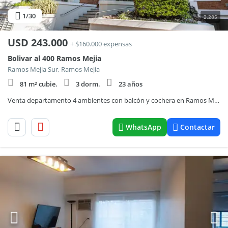
1
/30
2.285
USD
243.000
+ $160.000 expensas
Bolivar al 400 Ramos Mejia
Ramos Mejia Sur, Ramos Mejia
81 m² cubie.
3 dorm.
23 años
Venta departamento 4 ambientes con balcón y cochera en Ramos Mejía.
WhatsApp
Contactar