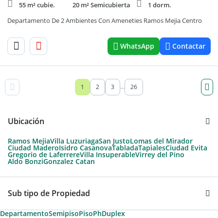
55 m² cubie.
20 m² Semicubierta
1 dorm.
Departamento De 2 Ambientes Con Ameneties Ramos Mejia Centro
WhatsApp
Contactar
1
2
3
26
...
Ubicación
Ramos Mejia
Villa Luzuriaga
San Justo
Lomas del Mirador
Ciudad Madero
Isidro Casanova
Tablada
Tapiales
Ciudad Evita
Gregorio de Laferrere
Villa Insuperable
Virrey del Pino
Aldo Bonzi
Gonzalez Catan
Sub tipo de Propiedad
Departamento
Semipiso
Piso
Ph
Duplex