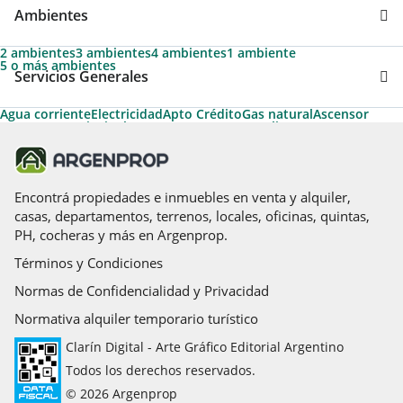
Ambientes
2 ambientes
3 ambientes
4 ambientes
1 ambiente
5 o más ambientes
Servicios Generales
Agua corriente
Electricidad
Apto Crédito
Gas natural
Ascensor
Ascensores principales
Termotanque
Agua caliente
Ascensores de servicio
Apto Profesional
Aire acondicionado individual
Permite Mascotas
Cable
Calefacción
Solarium
Calefon
Teléfono
Calefacción tiro balanceado
Parrilla
Pileta
Encontrá propiedades e inmuebles en venta y alquiler,
casas, departamentos, terrenos, locales, oficinas, quintas,
PH, cocheras y más en Argenprop.
Términos y Condiciones
Normas de Confidencialidad y Privacidad
Normativa alquiler temporario turístico
Clarín Digital - Arte Gráfico Editorial Argentino
Todos los derechos reservados.
© 2026 Argenprop